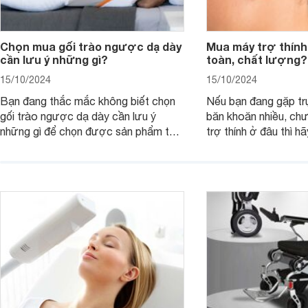
Chọn mua gối trào ngược dạ dày
Mua máy trợ thính
cần lưu ý những gì?
toàn, chất lượng?
15/10/2024
15/10/2024
Bạn đang thắc mắc không biết chọn
Nếu bạn đang gặp tr
gối trào ngược dạ dày cần lưu ý
băn khoăn nhiều, ch
những gì để chọn được sản phẩm tốt
trợ thính ở đâu thì h
và phù hợp nhất cho mình. Bài viết
viết dưới đây.
này sẽ cùng các mẹ tìm hiểu về vấn
đề này nhé!