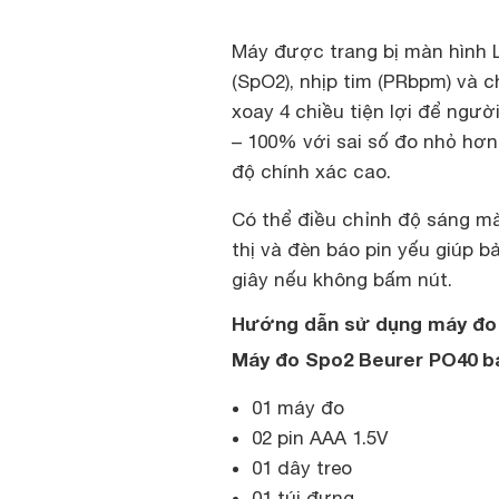
Máy được trang bị màn hình L
(SpO2), nhịp tim (PRbpm) và 
xoay 4 chiều tiện lợi để ngư
– 100% với sai số đo nhỏ hơ
độ chính xác cao.
Có thể điều chỉnh độ sáng màn
thị và đèn báo pin yếu giúp b
giây nếu không bấm nút.
Hướng dẫn sử dụng máy đo
Máy đo Spo2 Beurer PO40 b
01 máy đo
02 pin AAA 1.5V
01 dây treo
01 túi đựng