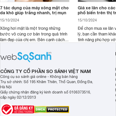
7 tác dụng của máy xông mặt cho
Giá xe lăn cho các
da khô giúp trắng nhanh, trị mụn
phổ biến trên thị 
15/10/2024
15/10/2024
Xông hơi mặt là một trong những
Để chọn mua xe lăn v
bước vô cùng cơ bản trong quá trình
lý, bạn cần tham khả
làm đẹp của chị em. Bên cạnh cách
tính năng phù hợp vớ
xông truyền thống, hiện nay nhiều
dụng của mình.
người đã lựa chọn máy xông mặt để
quá trình này diễn ra đơn giản hơn.
Vậy, tác dụng của máy xông mặt đối
với sức khỏe, làn da là gì, có nên dùng
CÔNG TY CỔ PHẦN SO SÁNH VIỆT NAM
thường xuyên không?
Công cụ so sánh giá online - Không bán hàng
Trụ sở chính: Số 195 Khâm Thiên, Thổ Quan, Đống Đa,
Hà Nội
Giấy chứng nhận đăng ký kinh doanh số 0106373516,
cấp ngày 02/12/2013