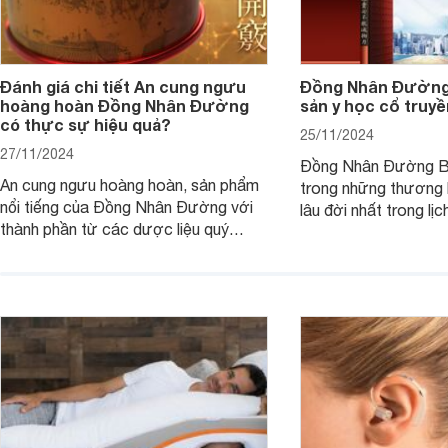
Đánh giá chi tiết An cung ngưu
Đồng Nhân Đường 
hoàng hoàn Đồng Nhân Đường
sản y học cổ truy
có thực sự hiệu quả?
25/11/2024
27/11/2024
Đồng Nhân Đường Bắ
An cung ngưu hoàng hoàn, sản phẩm
trong những thương h
nổi tiếng của Đồng Nhân Đường với
lâu đời nhất trong lị
thành phần từ các dược liệu quý
truyền Trung Quốc.
hiếm, được biết đến với công dụng
trong việc bồi bổ sức khỏe, thanh
nhiệt, loại bỏ độc tố, đặc biệt hỗ trợ
phòng ngừa đột quỵ do nhồi máu não.