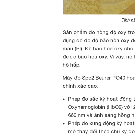
Tính n
Sản phẩm đo nồng độ oxy tro
dụng để đo độ bão hòa oxy độ
máu (PI). Độ bão hòa oxy ch
được bão hòa oxy. Vì vậy, nó
hô hấp.
Máy đo Spo2 Beurer PO40 hoạ
chính xác cao:
Phép đo sắc ký hoạt động t
Oxyhemoglobin (HbO2) với 
660 nm và ánh sáng hồng n
Phép đo xung động ký hoạt
mô thay đổi theo chu kỳ do