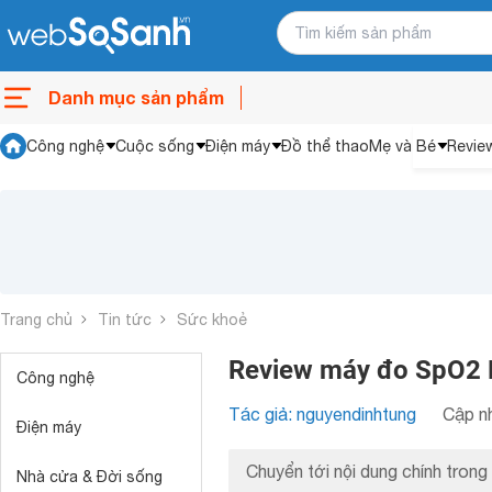
Danh mục sản phẩm
Công nghệ
Cuộc sống
Điện máy
Đồ thể thao
Mẹ và Bé
Revie
Trang chủ
Tin tức
Sức khoẻ
Review máy đo SpO2 
Công nghệ
Tác giả: nguyendinhtung
Cập nh
Điện máy
Chuyển tới nội dung chính trong 
Nhà cửa & Đời sống