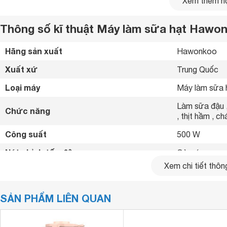
Xem thêm nộ
Thông số kĩ thuật Máy làm sữa hạt Hawo
Hãng sản xuất
Hawonkoo  
Xuất xứ
Trung Quốc 
Loại máy
Máy làm sữa 
Làm sữa đậu ,
Chức năng
, thịt hầm , ch
Công suất
500 W
Nút chỉnh tốc độ
Cảm ứng 
Xem chi tiết thông
Tự ngắt khi quá
Tính năng an toàn
Khóa an toàn 
Tự động ngắt 
SẢN PHẨM LIÊN QUAN
Tiện ích
Hẹn giờ tự độ