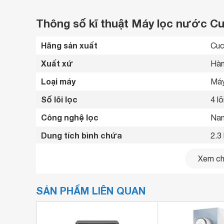
Thông số kĩ thuật Máy lọc nước
Hãng sản xuất
Cuc
Xuất xứ
Hàn
Loại máy
Máy
Số lõi lọc
4 lõ
Công nghệ lọc
Nan
Dung tích bình chứa
2.3 
Công nghệ kháng khuẩn
Khô
Xem chi
Chất liệu vỏ tủ
Nhự
SẢN PHẨM LIÊN QUAN
Bồn
Tín
Tiện ích
Tran
Có 