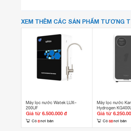
XEM THÊM CÁC SẢN PHẨM TƯƠNG 
ội
Máy lọc nước Watek LUX–
Máy lọc nước Ka
 - 10
200UF
Hydrogen KG400
Giá từ 6.500.000 đ
Giá từ 6.250.0
8
68
Có
nơi bán
Có
nơi bán