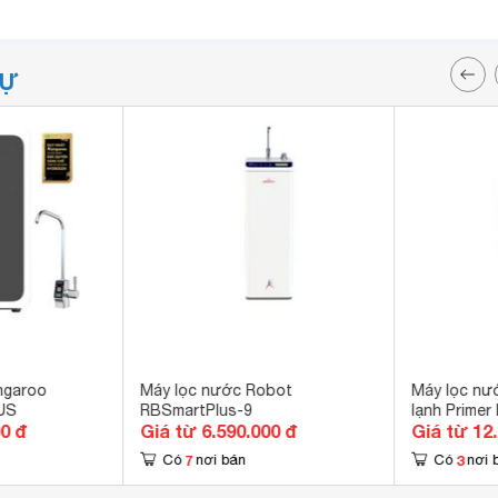
TỰ
ngaroo
Máy lọc nước Robot
Máy lọc nư
US
RBSmartPlus-9
lạnh Prime
00 đ
Giá từ 6.590.000 đ
Giá từ 12
7
3
Có
nơi bán
Có
nơi 