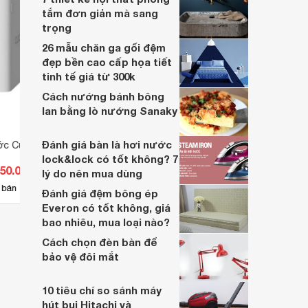
tắm đơn giản mà sang
trọng
26 mẫu chăn ga gối đệm
đẹp bền cao cấp họa tiết
tinh tế giá từ 300k
Cách nướng bánh bông
lan bằng lò nướng Sanaky
Đánh giá bàn là hơi nước
ớc Cuckoo CP-
Máy lọc nước Cuckoo CP-
Máy l
MN021W
M02
lock&lock có tốt không? 7
750.000 đ
Giá từ 2.490.000 đ
Giá 
lý do nên mua dùng
15
 bán
Có
nơi bán
Có
Đánh giá đệm bông ép
Everon có tốt không, giá
bao nhiêu, mua loại nào?
Cách chọn đèn bàn để
bảo vệ đôi mắt
10 tiêu chí so sánh máy
hút bụi Hitachi và