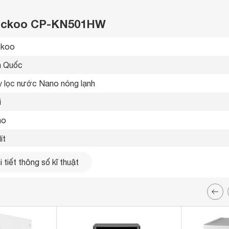
 Cuckoo CP-KN501HW
koo 
 Quốc 
 lọc nước Nano nóng lạnh 
i
o 
lít
ng 
 tiết thông số kĩ thuật
a ABS 
 chứa nước bằng thép không gỉ

h năng khóa trẻ em an toàn

g bị 2 vòi nóng lạnh riêng biệt

đèn báo hiệu dễ nhận biết
