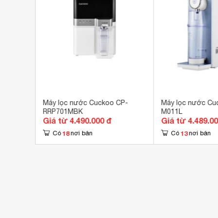
Bản
Kích thước
220
Khối lượng
13.
CP-
Máy lọc nước Cuckoo CP-
Máy lọc nước Cu
RRP701MBK
M011L
Giá từ 4.490.000 đ
Giá từ 4.489.0
18
13
Có
nơi bán
Có
nơi bán