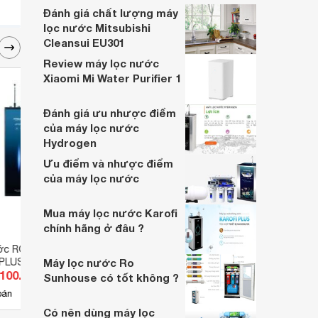
Đánh giá chất lượng máy
lọc nước Mitsubishi
Cleansui EU301
Review máy lọc nước
Xiaomi Mi Water Purifier 1
Đánh giá ưu nhược điểm
của máy lọc nước
Hydrogen
Ưu điểm và nhược điểm
của máy lọc nước
Mua máy lọc nước Karofi
chính hãng ở đâu ?
ớc RO nóng nguội
Máy lọc nước Prowatech PRO-
Máy l
r PLUS369
Máy lọc nước Ro
98LB-9SL
KAD-
.100.000 đ
Giá từ 6.545.000 đ
Giá 
Sunhouse có tốt không ?
3
bán
Có
nơi bán
Có
Có nên dùng máy lọc