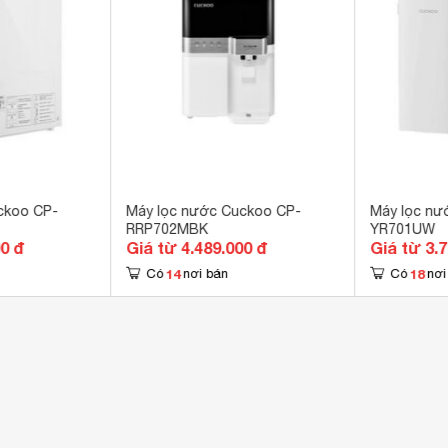
g điều khiển cảm ứng dễ sử dụng 
 x 492 x 490 mm
6 kg
ckoo CP-
Máy lọc nước Cuckoo CP-
Máy lọc nư
RRP702MBK
YR701UW
00 đ
Giá từ 4.489.000 đ
Giá từ 3.
14
18
Có
nơi bán
Có
nơi