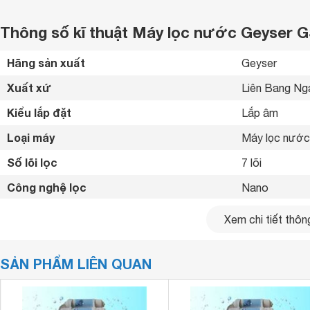
Thông số kĩ thuật Máy lọc nước Geyser G
Hãng sản xuất
Geyser 
Xuất xứ
Liên Bang Ng
Kiểu lắp đặt
Lắp âm 
Loại máy
Máy lọc nước
Số lõi lọc
7 lõi
Công nghệ lọc
Nano 
Công nghệ kháng khuẩn
Lõi Nano Silv
Xem chi tiết thông
Lọc được nướ
Tiện ích
Diệt khuẩn 3 
SẢN PHẨM LIÊN QUAN
Máy không sử 
Kích thước
450 x 250 x 