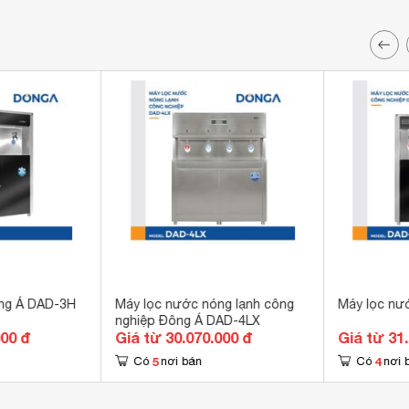
ng Á DAD-3H
Máy lọc nước nóng lạnh công
Máy lọc nư
nghiệp Đông Á DAD-4LX
000 đ
Giá từ 30.070.000 đ
Giá từ 31
5
4
Có
nơi bán
Có
nơi 