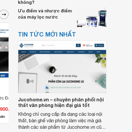
không?
Ưu điểm và nhược điểm
của máy lọc nước
TIN TỨC MỚI NHẤT
ớc Đông Á DAD-4H
Máy lọc nước nóng lạnh DongA
Máy l
Jucohome.vn – chuyên phân phối nội
DAD-5001
nghi
thất văn phòng hiện đại giá tốt
.900.000 đ
Giá từ 12.125.000 đ
Giá 
Không chỉ cung cấp đa dạng các loại nội
6
bán
Có
nơi bán
Có
thất, bàn ghế văn phòng làm việc mà giá
thành các sản phẩm từ Jucohome.vn cũng