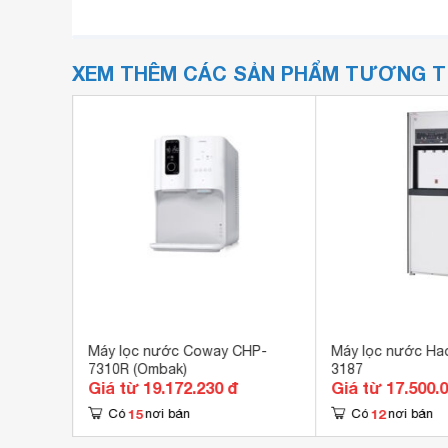
XEM THÊM CÁC SẢN PHẨM TƯƠNG 
 4 vòi
Máy lọc nước Coway CHP-
Máy lọc nước Ha
7310R (Ombak)
3187
Giá từ 19.172.230 đ
Giá từ 17.500.
15
12
Có
nơi bán
Có
nơi bán