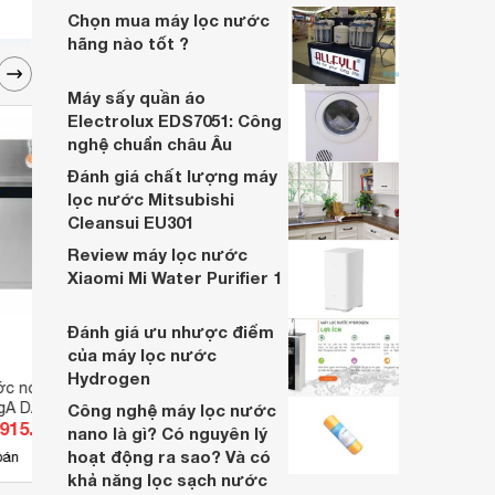
chính hãng cao cấp chính thức
Chọn mua máy lọc nước
hãng nào tốt ?
Máy sấy quần áo
Electrolux EDS7051: Công
nghệ chuẩn châu Âu
Đánh giá chất lượng máy
lọc nước Mitsubishi
Cleansui EU301
Review máy lọc nước
Xiaomi Mi Water Purifier 1
Đánh giá ưu nhược điểm
của máy lọc nước
Hydrogen
ớc nóng lạnh công
Máy lọc nước Robot UHC-4711
Máy l
gA DAD-3F
Kens
Công nghệ máy lọc nước
.915.000 đ
Giá từ 19.499.000 đ
Giá 
nano là gì? Có nguyên lý
hoạt động ra sao? Và có
9
bán
Có
nơi bán
Có
khả năng lọc sạch nước