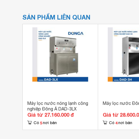
SẢN PHẨM LIÊN QUAN
h công
Máy lọc nước nóng lạnh công
Máy lọc nước Đô
nghiệp Đông Á DAD-3LX
Giá từ 27.160.000 đ
Giá từ 28.600.
5
4
Có
nơi bán
Có
nơi bán