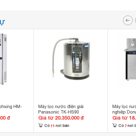
TỰ
ohsing HM-
Máy lọc nước điện giải
Máy lọc nư
Panasonic TK-HS90
nghiệp Don
000 đ
Giá từ 20.350.000 đ
Giá từ 18
11
7
Có
nơi bán
Có
nơi 