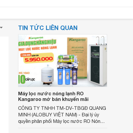
TIN TỨC LIÊN QUAN
Máy lọc nước nóng lạnh RO
Kangaroo mở bán khuyến mãi
CÔNG TY TNHH TM-DV-TBGĐ QUANG
MINH (ALOBUY VIỆT NAM) - Đại lý ủy
quyền phân phối Máy lọc nước RO Nóng
lạnh KANGAROO thương hiệu Việt Nam