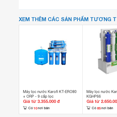
XEM THÊM CÁC SẢN PHẨM TƯƠNG 
aphir
Máy lọc nước Karofi KT-ERO80
Máy lọc nước Ka
+ ORP - 9 cấp lọc
KGHP66
Giá từ 3.355.000 đ
Giá từ 2.650.0
10
85
Có
nơi bán
Có
nơi bán