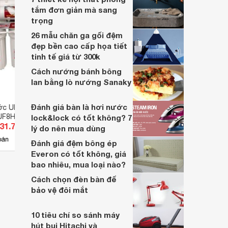
tắm đơn giản mà sang
trọng
26 mẫu chăn ga gối đệm
đẹp bền cao cấp họa tiết
tinh tế giá từ 300k
Cách nướng bánh bông
lan bằng lò nướng Sanaky
Đánh giá bàn là hơi nước
ớc UF 8 cấp
Máy lọc nước nóng lạnh Mutosi
Máy l
UF8HQ
MD-710ECO
SHRO
lock&lock có tốt không? 7
131.700 đ
Giá từ 4.900.000 đ
Giá 
lý do nên mua dùng
3
bán
Có
nơi bán
Ch
Đánh giá đệm bông ép
Everon có tốt không, giá
bao nhiêu, mua loại nào?
Cách chọn đèn bàn để
bảo vệ đôi mắt
10 tiêu chí so sánh máy
hút bụi Hitachi và