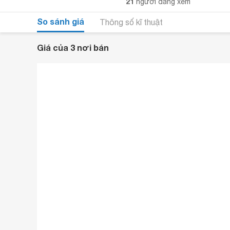
21
người đang xem
So sánh giá
Thông số kĩ thuật
Giá của 3 nơi bán