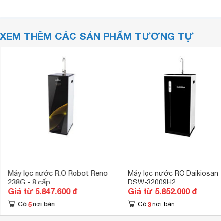
XEM THÊM CÁC SẢN PHẨM TƯƠNG TỰ
Máy lọc nước R.O Robot Reno
Máy lọc nước RO Daikiosan
238G - 8 cấp
DSW-32009H2
Giá từ 5.847.600 đ
Giá từ 5.852.000 đ
5
3
Có
nơi bán
Có
nơi bán