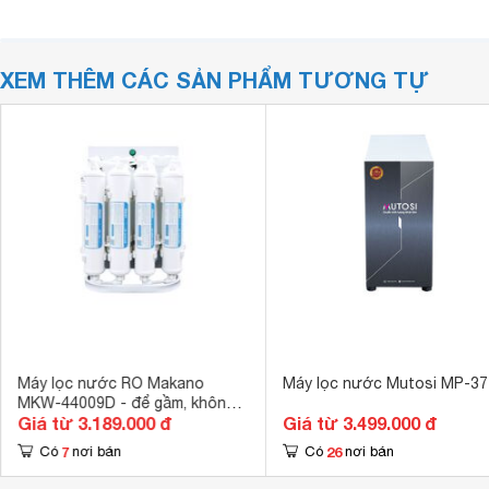
XEM THÊM CÁC SẢN PHẨM TƯƠNG TỰ
Máy lọc nước RO Makano
Máy lọc nước Mutosi MP-3
MKW-44009D - để gầm, không
Giá từ 3.189.000 đ
Giá từ 3.499.000 đ
vỏ tủ
7
26
Có
nơi bán
Có
nơi bán