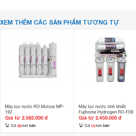
XEM THÊM CÁC SẢN PHẨM TƯƠNG TỰ
Máy lọc nước RO Mutosi MP-
Máy lọc nước tinh khiết
192
Fujihome Hydrogen RO-F09
Giá từ 2.582.000 đ
Giá từ 2.459.000 đ
30
10
Có
nơi bán
Có
nơi bán