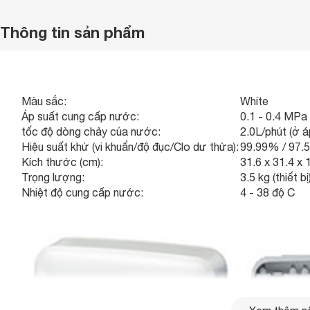
Thông tin sản phẩm
Màu sắc:
White
Áp suất cung cấp nước:
0.1 - 0.4 MPa
tốc độ dòng chảy của nước:
2.0L/phút (ở 
Hiệu suất khử (vi khuẩn/độ đục/Clo dư thừa):
99.99% / 97.
Kích thước (cm):
31.6 x 31.4 x 
Trọng lượng:
3.5 kg (thiết b
Nhiệt độ cung cấp nước:
4 - 38 độ C