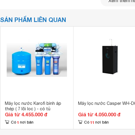
Xem thêm nộ
SẢN PHẨM LIÊN QUAN
Thông số kĩ thuật:
Máy lọc nước Karofi bình áp
Máy lọc nước Casper WH-D
thép ( 7 lõi loc ) - có tủ
Giá từ 4.455.000 đ
Giá từ 4.050.000 đ
BỘ LỌC SIÊU SẠCH LỌC TẠP CHẤT, VI RÚT, VI KHUẨN
1
11
Có
nơi bán
Có
nơi bán
Máy lọc nước
Sharp WJ-500-WH
có bộ lọc siêu sạch lọ