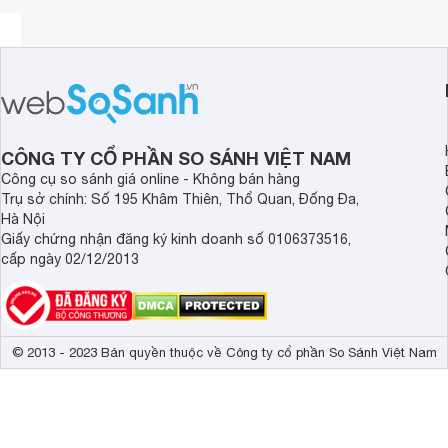
– Với bộ lọc than hoạt tính và bộ lọc tự làm sạch lọc được từ
– Nước không bị tắc nghẽn
– Sử dụng bộ lọc tự làm sạch chất bẩn hiệu quả vì thế gi
– Hệ thống tự làm sạch giúp kéo dài tuổi thọ bộ lọc gấp 3 l
– Cơ chế hoạt động là không cần có nguồn điện nên phù hợp
CÔNG TY CỔ PHẦN SO SÁNH VIỆT NAM
Công cụ so sánh giá online - Không bán hàng
– Đạt Tiêu chuẩn vệ sinh theo QCVN 6-1:2010/BYT
Trụ sở chính: Số 195 Khâm Thiên, Thổ Quan, Đống Đa,
Hà Nội
– Công nghệ Nhật Bản, không cần điện,
máy lọc nước Shar
Giấy chứng nhận đăng ký kinh doanh số 0106373516,
cấp ngày 02/12/2013
Bộ lọc siêu sạch 0.01 – 0.1 micromet kết hợp với bộ lọc tha
bẩn đến các loại vi khuẩn, vi rút. người sử dụng có thể dễ
ngoài bộ lọc tự làm sạch lọc sạch bùn, đất, clorine, màu, m
25nm* (nanomet). Hệ thống tự làm sạch giúp kéo dài tuổi th
Phù hợp để ở mọi vị trí: người sử dụng có thể để máy lọc cạ
© 2013 - 2023 Bản quyền thuộc về Công ty cổ phần So Sánh Việt Nam
không cần quan tâm đến nguồn điện.
Sử dụng được ngay cả ở những khu vực nguồn điện không ổ
điện, những tín đồ sống ở khu vực không được trang bị điện
Kết quả kiểm nghiệm từ tổ chức Nhật Bản. Sử dụng thể th
clorine, vi khuẩn.