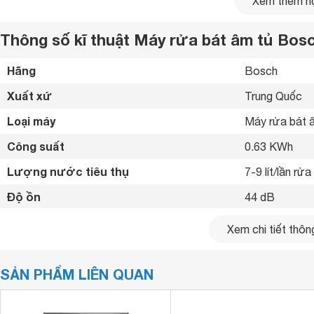
Xem thêm nộ
Thông số kĩ thuật Máy rửa bát âm tủ Bo
Hãng
Bosch 
Xuất xứ
Trung Quốc 
Loại máy
Máy rửa bát â
Công suất
0.63 KWh
Lượng nước tiêu thụ
7-9 lít/lần rửa
Độ ồn
44 dB
Số chén bát rửa được
8 bộ
Xem chi tiết thông
Chất liệu vỏ máy
Thép 
SẢN PHẨM LIÊN QUAN
Chất liệu cửa
Thép 
Bảng điều khiển
Cảm ứng 