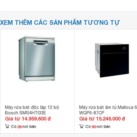
XEM THÊM CÁC SẢN PHẨM TƯƠNG TỰ
Máy rửa bát độc lập 12 bộ
Máy rửa bát âm tủ Malloca 
Bosch SMS4HTI33E
WQP6-87CP
Giá từ 14.959.600 đ
Giá từ 15.246.000 đ
26
90
Có
nơi bán
Có
nơi bán