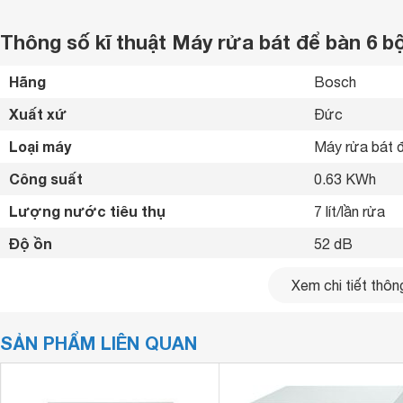
Thông số kĩ thuật Máy rửa bát để bàn 6
Hãng
Bosch 
Xuất xứ
Đức 
Loại máy
Máy rửa bát đ
Công suất
0.63 KWh
Lượng nước tiêu thụ
7 lít/lần rửa
Độ ồn
52 dB
Số chén bát rửa được
6 bộ
Xem chi tiết thông
Chất liệu vỏ máy
Thép 
SẢN PHẨM LIÊN QUAN
Chất liệu cửa
Thép 
Bảng điều khiển
Nút cơ 