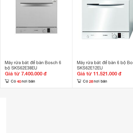
Số chương trình hoạt động
6 chương trìn
Tính năng Aqu
Tính năng an toàn
Chức năng khó
Hẹn giờ rửa
1-24h 
Kích thước
450 x 551 x 
Trọng lượng
20 kg
Máy rửa bát để bàn Bosch 6
Máy rửa bát để bàn 6 bộ B
bộ SKS62E38EU
SKS62E12EU
Giá từ 7.400.000 đ
Giá từ 11.521.000 đ
40
28
Có
nơi bán
Có
nơi bán