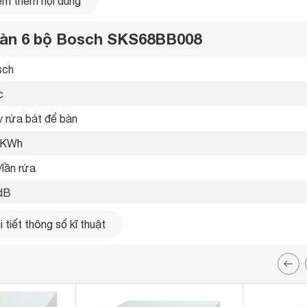
m thêm nội dung
 bàn 6 bộ Bosch SKS68BB008
ch 
 
 rửa bát để bàn 
 KWh
t/lần rửa
dB
ộ
 tiết thông số kĩ thuật
p không gỉ 
n tử 
C, Express 65 ° 65 ° C, Super 60 ° C, Rửa sơ,, Eco 50 ° C,
hương trình
ửa 45-65 ° C. Ngoài ra máy còn có 5 chương trình nâng cao là