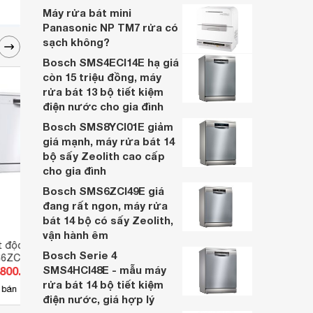
Máy rửa bát mini
Panasonic NP TM7 rửa có
sạch không?
Bosch SMS4ECI14E hạ giá
còn 15 triệu đồng, máy
rửa bát 13 bộ tiết kiệm
điện nước cho gia đình
Bosch SMS8YCI01E giảm
giá mạnh, máy rửa bát 14
bộ sấy Zeolith cao cấp
cho gia đình
Bosch SMS6ZCI49E giá
đang rất ngon, máy rửa
bát 14 bộ có sấy Zeolith,
vận hành êm
 độc lập 14 bộ
Máy rửa bát âm tủ 14 bộ Arber
Máy r
Bosch Serie 4
S6ZCW07E
AB7SR
Elect
SMS4HCI48E - mẫu máy
.800.000 đ
Giá từ 14.000.000 đ
Giá 
rửa bát 14 bộ tiết kiệm
2
 bán
Có
nơi bán
Có
điện nước, giá hợp lý