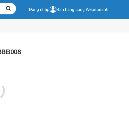
Đăng nhập
Bán hàng cùng Websosanh
68BB008