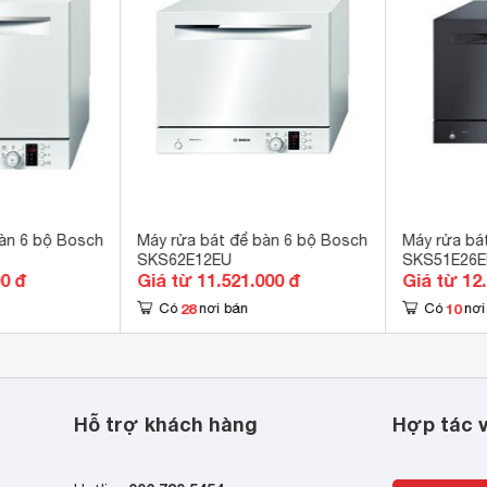
 nước nóng 
nsive Zone (gia tăng công suất vòi phun), Hygiene Plus ( tiệt
ra Rinse, hai chức năng này luôn đi đôi với nhau để việc sấy khô
aStop: Chống rò nước. Khóa trẻ em 
4h 
 x 551 x 500 mm
885 kg
àn 6 bộ Bosch
Máy rửa bát để bàn 6 bộ Bosch
Máy rửa bá
SKS62E12EU
SKS51E26
00 đ
Giá từ 11.521.000 đ
Giá từ 12
28
10
Có
nơi bán
Có
nơi
Hỗ trợ khách hàng
Hợp tác v