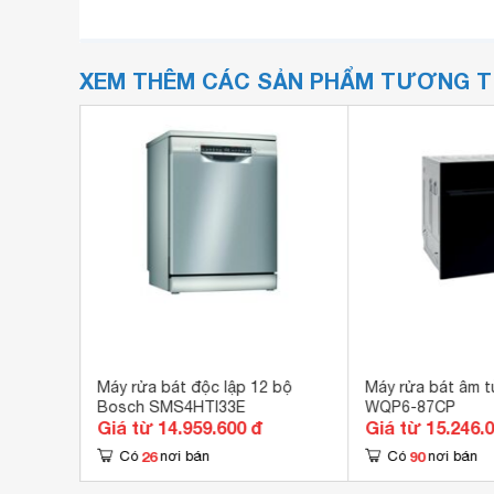
XEM THÊM CÁC SẢN PHẨM TƯƠNG 
Máy rửa bát độc lập 12 bộ
Máy rửa bát âm t
Bosch SMS4HTI33E
WQP6-87CP
Giá từ 14.959.600 đ
Giá từ 15.246.
26
90
Có
nơi bán
Có
nơi bán