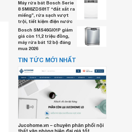
Máy rửa bát Bosch Serie
8 SMI8ZDS81T “đắt xắt ra
miếng”, rửa sạch vượt
trội, tiết kiệm điện nước
Bosch SMS46GI01P giảm
giá còn 11,2 triệu đồng,
máy rửa bát 12 bộ đáng
mua 2026
TIN TỨC MỚI NHẤT
Jucohome.vn – chuyên phân phối nội
thất văn phòng hiện đại giá tốt