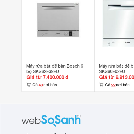
Công nghệ rửa
Rửa
VarioSpeed giảm thời gian rửa tới gần 50%), Inte
trùng lên tới 99%). Cuối cùng là Extra Dry và Ext
Tính năng an toàn
Aqu
bát đĩa được nhanh hơn.
Hẹn giờ rửa
1-2
Kích thước
450
Trọng lượng
21.
sch 8 bộ
Máy rửa bát để bàn Bosch 6
Máy rửa bát để b
bộ SKS62E38EU
SKS60E02EU
Giá từ 7.400.000 đ
Giá từ 9.913.0
40
22
Có
nơi bán
Có
nơi bán