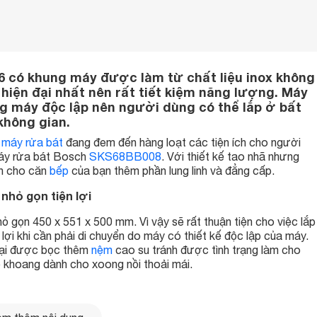
6 có khung máy được làm từ chất liệu inox không
hiện đại nhất nên rất tiết kiệm năng lượng. Máy
òng máy độc lập nên người dùng có thể lắp ở bất
không gian.
u
máy rửa bát
đang đem đến hàng loạt các tiện ích cho người
máy rửa bát Bosch
SKS68BB008
. Với thiết kế tao nhã nhưng
ến cho căn
bếp
của bạn thêm phần lung linh và đẳng cấp.
nhỏ gọn tiện lợi
ỏ gọn 450 x 551 x 500 mm. Vì vậy sẽ rất thuận tiện cho việc lắp
lợi khi cần phải di chuyển do máy có thiết kế độc lập của máy.
 đại được bọc thêm
nệm
cao su tránh được tình trạng làm cho
ó khoang dành cho xoong nồi thoải mái.