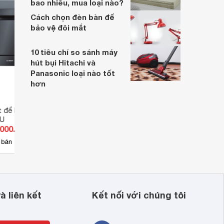
bao nhiêu, mua loại nào?
Cách chọn đèn bàn để
bảo vệ đôi mắt
10 tiêu chí so sánh máy
hút bụi Hitachi và
Panasonic loại nào tốt
hơn
t để bàn 6 bộ Bosch
Máy rửa bát để bàn 6 bộ Bosch
Máy r
EU
SKS51E38EU
SKS5
.000.000 đ
Giá từ 11.000.000 đ
Giá 
6
 bán
Có
nơi bán
Có
à liên kết
Kết nối với chúng tôi