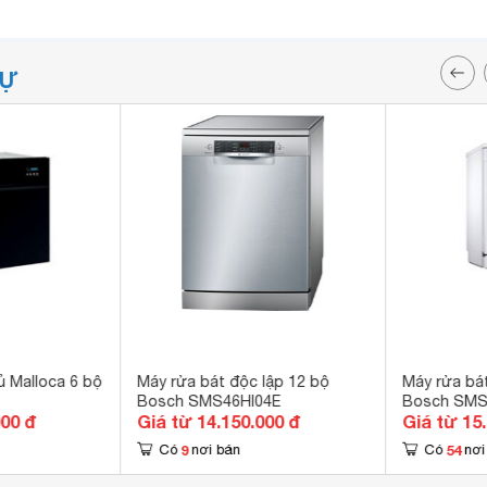
TỰ
ủ Malloca 6 bộ
Máy rửa bát độc lập 12 bộ
Máy rửa bát
Bosch SMS46HI04E
Bosch SM
000 đ
Giá từ 14.150.000 đ
Giá từ 15
9
54
Có
nơi bán
Có
nơi