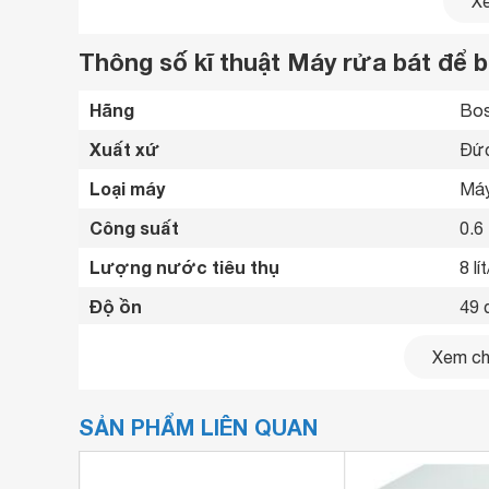
Xe
Thông số kĩ thuật Máy rửa bát để
Hãng
Bos
Xuất xứ
Đức
Loại máy
Máy
Công suất
0.6
Lượng nước tiêu thụ
8 lí
Độ ồn
49 
Số chén bát rửa được
6 b
Xem chi
Chất liệu vỏ máy
Thé
SẢN PHẨM LIÊN QUAN
Bảng điều khiển
Điệ
Máy sở hữu tới 8 chương trình rửa gồm BBQ 70 ° 
Số chương trình hoạt động
6 c
Rửa kính 40 ° C, Express 45 ° 45 ° C, Tự động r