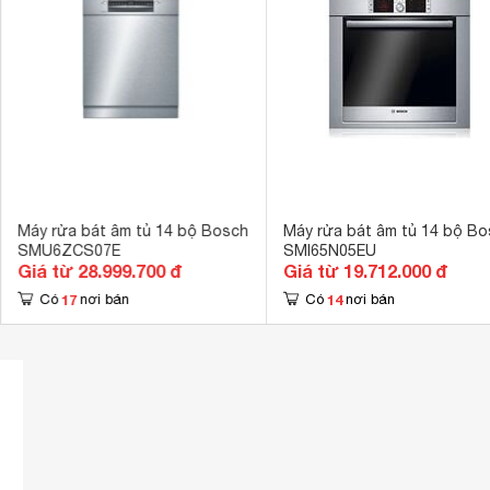
Số chương trình hoạt động
6 chương trìn
Cảm biến chốn
Tính năng an toàn
Khóa điện tử 
Hẹn giờ rửa
1-24h 
Kích thước
815 x 598 x 
Trọng lượng
36 kg
Máy rửa bát âm tủ 14 bộ Bosch
Máy rửa bát âm tủ 14 bộ Bo
SMU6ZCS07E
SMI65N05EU
Giá từ 28.999.700 đ
Giá từ 19.712.000 đ
17
14
Có
nơi bán
Có
nơi bán