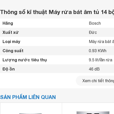
Thông số kĩ thuật Máy rửa bát âm tủ 14
Hãng
Bosch 
Xuất xứ
Đức 
Loại máy
Máy rửa bát â
Công suất
0.93 KWh
Lượng nước tiêu thụ
9.5 lít/lần rửa
Độ ồn
46 dB
Số chén bát rửa được
14 bộ
Xem chi tiết thông
Chất liệu vỏ máy
Inox 
SẢN PHẨM LIÊN QUAN
Chất liệu cửa
Inox 
Bảng điều khiển
Điện tử 