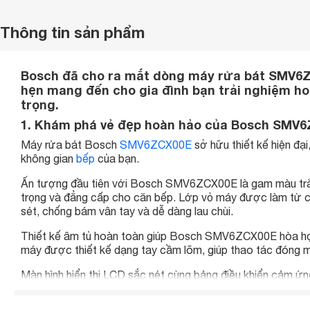
Thông tin sản phẩm
Bosch đã cho ra mắt dòng máy rửa bát SMV6ZC
hẹn mang đến cho gia đình bạn trải nghiệm ho
trọng.
1. Khám phá vẻ đẹp hoàn hảo của Bosch SMV
Máy rửa bát Bosch
SMV6ZCX00E
sở hữu thiết kế hiện đạ
không gian
bếp
của bạn.
Ấn tượng đầu tiên với Bosch SMV6ZCX00E là gam màu trắn
trọng và đẳng cấp cho căn bếp. Lớp vỏ máy được làm từ ch
sét, chống bám vân tay và dễ dàng lau chùi.
Thiết kế âm tủ hoàn toàn giúp Bosch SMV6ZCX00E hòa hợp
máy được thiết kế dạng tay cầm lõm, giúp thao tác đóng m
Màn hình hiển thị LCD sắc nét cùng bảng điều khiển cảm ứn
giúp người dùng dễ dàng lựa chọn chương trình rửa và theo