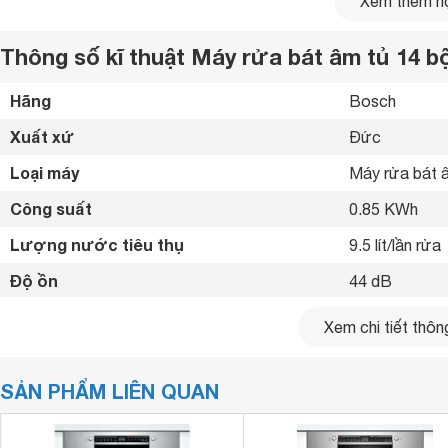
Xem thêm nộ
Thông số kĩ thuật Máy rửa bát âm tủ 14
Hãng
Bosch 
Xuất xứ
Đức 
Loại máy
Máy rửa bát â
Công suất
0.85 KWh
Lượng nước tiêu thụ
9.5 lít/lần rửa
Độ ồn
44 dB
Số chén bát rửa được
14 bộ
Xem chi tiết thông
Chất liệu vỏ máy
Thép không gỉ
SẢN PHẨM LIÊN QUAN
Chất liệu cửa
Thép không gỉ
Bảng điều khiển
Điện tử 