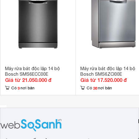
Số chương trình hoạt động
5 chương trìn
Công nghệ rửa
Công nghệ Ac
Tính năng an toàn
Cảm biến chố
Hẹn giờ rửa
1-24h 
Kích thước
845 x 600 x 
Trọng lượng
50 kg
Máy rửa bát độc lập 14 bộ
Máy rửa bát độc lập 14 bộ
Bosch SMS6ECC00E
Bosch SMS6ZCI00E
Giá từ 21.050.000 đ
Giá từ 17.520.000 đ
9
38
Có
nơi bán
Có
nơi bán