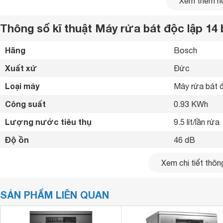
Xem thêm nộ
Thông số kĩ thuật Máy rửa bát độc lập 1
Hãng
Bosch 
Xuất xứ
Đức 
Loại máy
Máy rửa bát đ
Công suất
0.93 KWh
Lượng nước tiêu thụ
9.5 lít/lần rửa
Độ ồn
46 dB
Rửa nhiều chén đĩa
Máy rửa bát Bosch
có thể rửa bát đĩa nhanh chóng, sạc
Số chén bát rửa được
14 bộ
Xem chi tiết thông
Chất liệu vỏ máy
Inox 
SẢN PHẨM LIÊN QUAN
Chất liệu cửa
Inox 
Bảng điều khiển
Nút cơ 