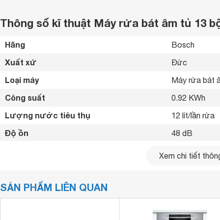
Thông số kĩ thuật Máy rửa bát âm tủ 13
Hãng
Bosch 
Xuất xứ
Đức 
Loại máy
Máy rửa bát â
Công suất
0.92 KWh
Lượng nước tiêu thụ
12 lít/lần rửa
Độ ồn
48 dB
Số chén bát rửa được
13 bộ
Xem chi tiết thông
Chất liệu vỏ máy
Inox 
SẢN PHẨM LIÊN QUAN
Chất liệu cửa
Inox 
Bảng điều khiển
Điện tử 