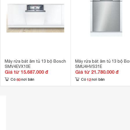
Số chương trình hoạt động
5 chương trìn
Công nghệ rửa
Rửa nước nó
Tính năng an toàn
Chống tràn và 
Hẹn giờ rửa
1-24h 
Kích thước
815 x 596 x 
Trọng lượng
36 kg
Máy rửa bát âm tủ 13 bộ Bosch
Máy rửa bát âm tủ 13 bộ Bo
SMV4EVX10E
SMU4HVS31E
Giá từ 15.687.000 đ
Giá từ 21.780.000 đ
60
12
Có
nơi bán
Có
nơi bán