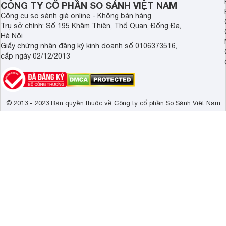
CÔNG TY CỔ PHẦN SO SÁNH VIỆT NAM
1.4. Khoang rửa rộng rãi:
Công cụ so sánh giá online - Không bán hàng
Máy có khoang rửa rộng rãi với dung tích 13 bộ chén đĩa c
Trụ sở chính: Số 195 Khâm Thiên, Thổ Quan, Đống Đa,
thành viên.
Hà Nội
Giấy chứng nhận đăng ký kinh doanh số 0106373516,
1.5. Cửa mở tiện lợi:
cấp ngày 02/12/2013
Cửa máy được thiết kế mở rộng, giúp bạn dễ dàng xếp dỡ 
1.6. Hệ thống đèn LED chiếu sáng:
Hệ thống đèn LED chiếu sáng bên trong khoang rửa giúp b
© 2013 - 2023 Bản quyền thuộc về Công ty cổ phần So Sánh Việt Nam
ngách đều được rửa sạch.
Với thiết kế sang trọng, hiện đại và tiện lợi, Bosch SMI6E
đồ nội thất tô điểm cho không gian bếp của bạn thêm đẳng c
2. Công suất rửa mạnh mẽ
Máy rửa bát Bosch SMI6ECS93E sở hữu công suất rửa ấn t
4-6 người. Với dung tích 13 bộ chén đĩa Châu Âu, SMI6ECS9
chén dĩa, ly tách đến xoong nồi, đảm bảo không bỏ sót bất