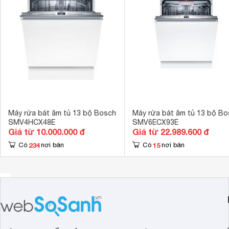
Kích thước
815 x 598 x 
Máy rửa bát âm tủ 13 bộ Bosch
Máy rửa bát âm tủ 13 bộ Bo
SMV4HCX48E
SMV6ECX93E
Giá từ 10.000.000 đ
Giá từ 22.989.600 đ
234
15
Có
nơi bán
Có
nơi bán