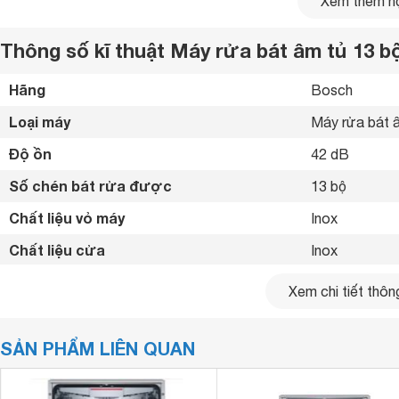
Xem thêm nộ
1.3. Hệ thống giỏ linh hoạt:
Máy rửa bát
Bosch SMI6ECS93E được trang bị hệ thống giỏ 
Thông số kĩ thuật Máy rửa bát âm tủ 13
ghim, giúp bạn dễ dàng sắp xếp bát đĩa, xoong nồi và các 
Hãng
Bosch 
Loại máy
Máy rửa bát â
Độ ồn
42 dB
Số chén bát rửa được
13 bộ
Chất liệu vỏ máy
Inox 
Chất liệu cửa
Inox 
Bảng điều khiển
Cảm ứng 
Xem chi tiết thông
Số chương trình hoạt động
8 chương trìn
SẢN PHẨM LIÊN QUAN
Tính năng an toàn
Khóa trẻ em, C
Hẹn giờ rửa
1-24h 