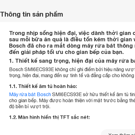
Thông tin sản phẩm
Trong nhịp sống hiện đại, việc dành thời gian
sau mỗi bữa ăn quả là điều tốn kém thời gian
Bosch đã cho ra mắt dòng máy rửa bát thông 
đến giải pháp tối ưu cho gian bếp của bạn.
1. Thiết kế sang trọng, hiện đại của máy rửa
Bosch SMI6ECS93E không chỉ ghi điểm bởi hiệu năng vượt t
trọng, hiện đại, mang đến sự tinh tế và đẳng cấp cho không
1.1. Thiết kế âm tủ hoàn hảo:
Máy rửa bát Bosch
SMI6ECS93E sở hữu thiết kế âm tủ tinh t
cho gian bếp. Máy được hoàn thiện với mặt trước bằng th
độ bền bỉ vượt trội.
1.2. Màn hình hiển thị TFT sắc nét:
Bosch SMI6ECS93E được trang bị màn hình hiển thị TFT sắc 
thời gian còn lại và các cài đặt khác, giúp bạn dễ dàng th