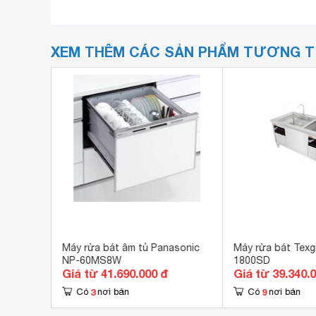
XEM THÊM CÁC SẢN PHẨM TƯƠNG 
TC
Máy rửa bát âm tủ Panasonic
Máy rửa bát Tex
NP-60MS8W
1800SD
Giá từ 41.690.000 đ
Giá từ 39.340.
3
9
Có
nơi bán
Có
nơi bán