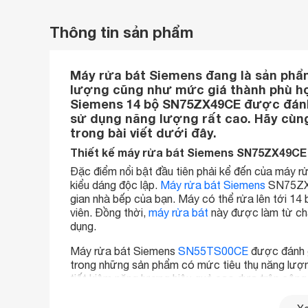
Thông tin sản phẩm
Máy rửa bát Siemens đang là sản phẩ
lượng cũng như mức giá thành phù hợp
Siemens 14 bộ SN75ZX49CE được đánh 
sử dụng năng lượng rất cao. Hãy cùng
trong bài viết dưới đây.
Thiết kế máy rửa bát Siemens SN75ZX49CE 
Đặc điểm nổi bật đầu tiên phải kể đến của máy 
kiểu dáng độc lập.
Máy rửa bát Siemens
SN75ZX49
gian nhà bếp của bạn. Máy có thể rửa lên tới 14
viên. Đồng thời,
máy rửa bát
này được làm từ chất
dụng.
Máy rửa bát Siemens
SN55TS00CE
được đánh g
trong những sản phẩm có mức tiêu thụ năng lượ
tiết kiệm năng lượng hiệu quả cao dựa trên công ng
minh nên dòng máy rửa bát Siemens SN55TS00