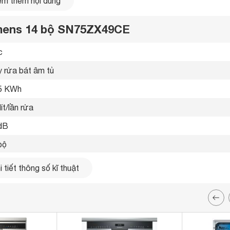
m thêm nội dung
emens 14 bộ SN75ZX49CE
 
 rửa bát âm tủ 
5 KWh
lít/lần rửa
dB
bộ
p 
 tiết thông số kĩ thuật
p 
 ứng 
hương trình