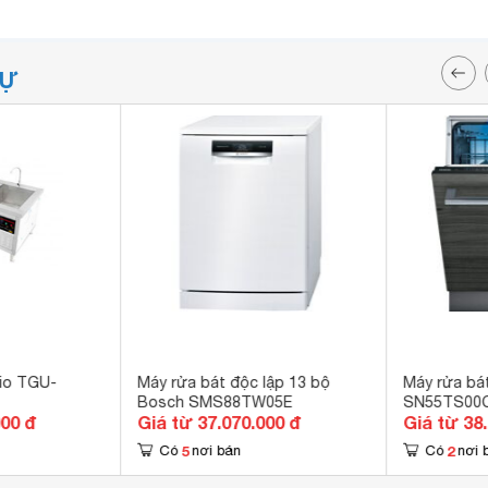
TỰ
gio TGU-
Máy rửa bát độc lập 13 bộ
Máy rửa bá
Bosch SMS88TW05E
SN55TS00
000 đ
Giá từ 37.070.000 đ
Giá từ 38
5
2
Có
nơi bán
Có
nơi 