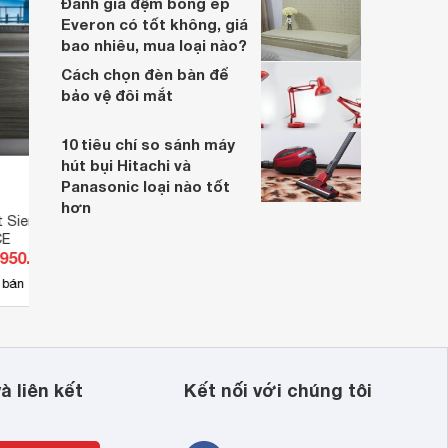
Đánh giá đệm bông ép
Everon có tốt không, giá
bao nhiêu, mua loại nào?
Cách chọn đèn bàn để
bảo vệ đôi mắt
10 tiêu chí so sánh máy
hút bụi Hitachi và
Panasonic loại nào tốt
hơn
t Siemens 14 bộ
Máy rửa bát Siemens 14 bộ
Máy r
CE
SN25EW57CE
SN65
.950.000 đ
Giá từ 30.239.000 đ
Giá 
2
 bán
Có
nơi bán
Có
à liên kết
Kết nối với chúng tôi