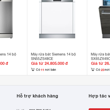
AquaStop	, Khóa trẻ em 
4h 
 x 598 x 550 mm
7 kg
ens 14 bộ
Máy rửa bát Siemens 14 bộ
Máy rửa bá
SN55ZS48CE
SX65ZX49
000 đ
Giá từ 24.805.000 đ
Giá từ 26
11
23
Có
nơi bán
Có
nơi
 flex Comfort linh loạt
Hỗ trợ khách hàng
Hợp tác v
 thiết kế sang trọng và nhiều tính răng rửa thông minh ưu
ex Comfort mới với thiết kế trang nhã mang lại cho bạn nhiều sự
y ly rượu muốn xếp vào giỏ Siemens flex Comfort đều nhanh