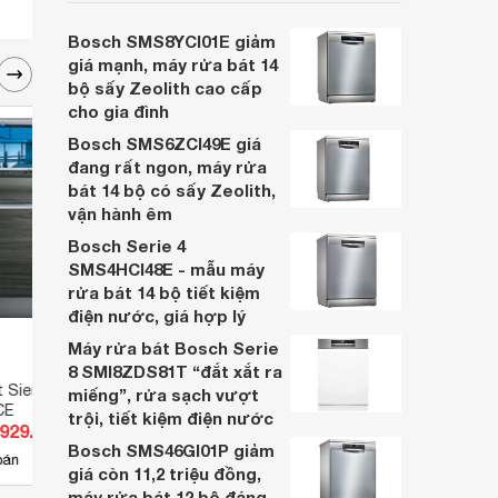
cân nhắc cho các gia đình Việt, nhất là
trong bối cảnh giá bán đang được điều
Bosch SMS8YCI01E giảm
chỉnh giảm sâu.
giá mạnh, máy rửa bát 14
bộ sấy Zeolith cao cấp
cho gia đình
Bosch SMS6ZCI49E giá
đang rất ngon, máy rửa
bát 14 bộ có sấy Zeolith,
vận hành êm
Bosch Serie 4
SMS4HCI48E - mẫu máy
rửa bát 14 bộ tiết kiệm
điện nước, giá hợp lý
Máy rửa bát Bosch Serie
8 SMI8ZDS81T “đắt xắt ra
t Siemens 14 bộ
Tủ tiệt trùng bằng tia UV và sấy
Máy r
miếng”, rửa sạch vượt
CE
khô Happys HPS 101 - D
SMD8
trội, tiết kiệm điện nước
.929.000 đ
Giá từ 37.500.000 đ
Giá 
Bosch SMS46GI01P giảm
9
bán
Có
nơi bán
Có
giá còn 11,2 triệu đồng,
máy rửa bát 12 bộ đáng