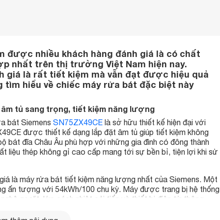
m được nhiều khách hàng đánh giá là có chất
 nhất trên thị trường Việt Nam hiện nay.
giá là rất tiết kiệm mà vẫn đạt được hiệu quả
 tìm hiểu về chiếc máy rửa bát đặc biệt này
âm tủ sang trọng, tiết kiệm năng lượng
rửa bát Siemens
SN75ZX49CE
là sở hữu thiết kế hiện đại với
CE được thiết kế dạng lắp đặt âm tủ giúp tiết kiệm không
 bộ bát đĩa Châu Âu phù hợp với những gia đình có đông thành
 liệu thép không gỉ cao cấp mang tới sự bền bỉ, tiện lợi khi sử
iá là máy rửa bát tiết kiệm năng lượng nhất của Siemens. Một
ng ấn tượng với 54kWh/100 chu kỳ. Máy được trang bị hệ thống
hệ zeolit, lớp cách nhiệt cải tiến và thiết bị điện tử thông
CE đạt được mức năng lượng A+.