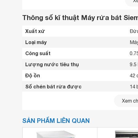
Xe
Thông số kĩ thuật Máy rửa bát Si
Xuất xứ
Đức
Loại máy
Máy
Công suất
0.7
Lượng nước tiêu thụ
9.5 
Độ ồn
42 
Số chén bát rửa được
14 
Chất liệu vỏ máy
Thé
Xem chi
Chất liệu cửa
Thé
SẢN PHẨM LIÊN QUAN
Bảng điều khiển
Cảm
Số chương trình hoạt động
8 c