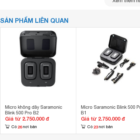
Xem thêm nộ
SẢN PHẨM LIÊN QUAN
Micro không dây Saramonic
Micro Saramonic Blink 500 P
Blink 500 Pro B2
B1
Giá từ 2.750.000 đ
Giá từ 2.750.000 đ
26
23
Có
nơi bán
Có
nơi bán