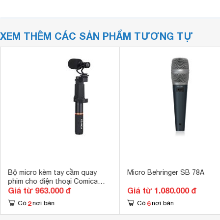
XEM THÊM CÁC SẢN PHẨM TƯƠNG TỰ
Bộ micro kèm tay cầm quay
Micro Behringer SB 78A
phim cho điện thoại Comica
Giá từ 963.000 đ
Giá từ 1.080.000 đ
CVM-VM10-K1
2
6
Có
nơi bán
Có
nơi bán