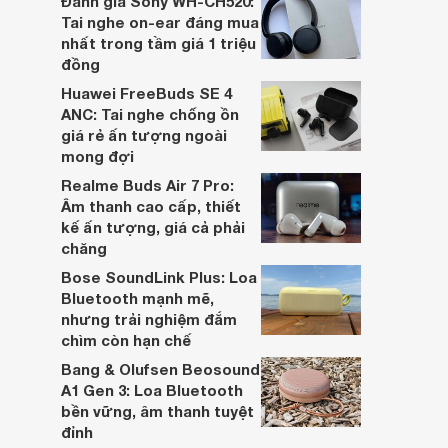
Đánh giá Sony WH-CH520:
hai đều là sản phẩm chất lượng cao,
Tai nghe on-ear đáng mua
nhưng hướng tới đối tượng khách hàng
nhất trong tầm giá 1 triệu
khác nhau.
đồng
Huawei FreeBuds SE 4
ANC: Tai nghe chống ồn
giá rẻ ấn tượng ngoài
mong đợi
Realme Buds Air 7 Pro:
Âm thanh cao cấp, thiết
kế ấn tượng, giá cả phải
chăng
Bose SoundLink Plus: Loa
Bluetooth mạnh mẽ,
nhưng trải nghiệm đắm
chìm còn hạn chế
Bang & Olufsen Beosound
A1 Gen 3: Loa Bluetooth
bền vững, âm thanh tuyệt
đỉnh