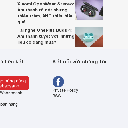
Xiaomi OpenWear Stereo:
Âm thanh rõ nét nhưng
thiếu trầm, ANC thiếu hiệu
quả
Tai nghe OnePlus Buds 4:
Âm thanh tuyệt vời, nhưng
liệu có đáng mua?
à liên kết
Kết nối với chúng tôi
Private Policy
ề Websosanh
RSS
 bán hàng