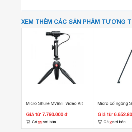
XEM THÊM CÁC SẢN PHẨM TƯƠNG 
N50 ESP
Micro Shure MV88+ Video Kit
Micro cổ ngỗng 
Giá từ 7.790.000 đ
Giá từ 6.652.8
23
2
Có
nơi bán
Có
nơi bán