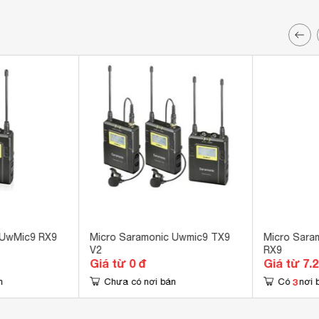
 UwMic9 RX9
Micro Saramonic Uwmic9 TX9
Micro Sara
V2
RX9
Giá từ 0 đ
Giá từ 7.
3
n
Chưa có nơi bán
Có
nơi 