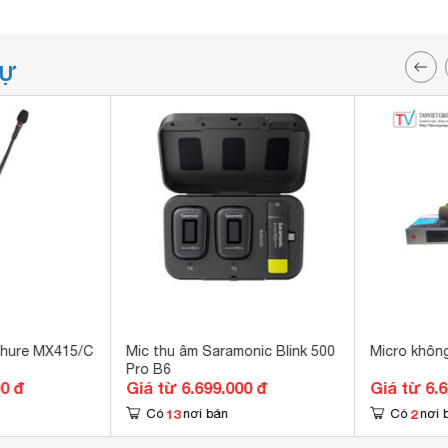
TỰ
Shure MX415/C
Mic thu âm Saramonic Blink 500
Micro khôn
Pro B6
00 đ
Giá từ 6.699.000 đ
Giá từ 6.
13
2
Có
nơi bán
Có
nơi 