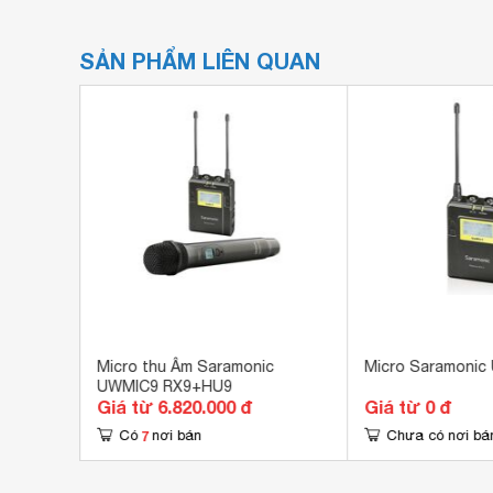
SẢN PHẨM LIÊN QUAN
c
Micro thu Âm Saramonic
Micro Saramonic
UWMIC9 RX9+HU9
Giá từ 6.820.000 đ
Giá từ 0 đ
7
Có
nơi bán
Chưa có nơi bá