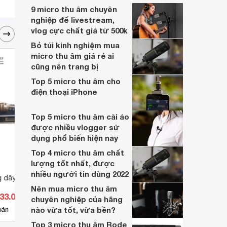
vân không biết micro thu âm loại nào tốt?
9 micro thu âm chuyên
Một số mẫu micro dưới đây sẽ là gợi ý tốt
nghiệp để livestream,
để bạn lựa chọn được sản phẩm tốt.
vlog cực chất giá từ 500k
Bỏ túi kinh nghiệm mua
micro thu âm giá rẻ ai
cũng nên trang bị
Top 5 micro thu âm cho
điện thoại iPhone
Top 5 micro thu âm cài áo
được nhiều vlogger sử
dụng phổ biến hiện nay
Top 4 micro thu âm chất
lượng tốt nhất, được
nhiều người tin dùng 2022
g dây CAF H8 Pro
Micro không dây BIK BJ-U550
Micro
Nên mua micro thu âm
633.000 đ
Giá từ 6.479.000 đ
Giá 
chuyên nghiệp của hãng
nào vừa tốt, vừa bền?
3
bán
Có
nơi bán
Có
Top 3 micro thu âm Rode