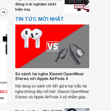
đáng trải nghiệm nhất
hiện nay
TIN TỨC MỚI NHẤT
So sánh tai nghe Xiaomi OpenWear
Stereo với Apple AirPods 4
monic UwMic9 SP
Micro Saramonic UwMic9 RX9
Micro
Nội dung so sánh chi tiết giữa hai mẫu tai
HU9
260.000 đ
nghe không dây nổi bật: Xiaomi OpenWear
Giá từ 8.248.900 đ
Giá 
Stereo và Apple AirPods 4 sẽ nhằm giúp
2
bán
Có
nơi bán
Có
người dùng đưa ra lựa chọn phù hợp nhất
dựa trên nhu cầu và sở thích cá nhân. Cả