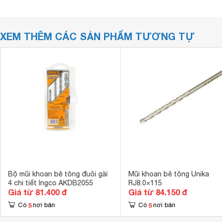
XEM THÊM CÁC SẢN PHẨM TƯƠNG TỰ
Bộ mũi khoan bê tông đuôi gài
Mũi khoan bê tông Unika
4 chi tiết Ingco AKDB2055
RJ8.0×115
Giá từ 81.400 đ
Giá từ 84.150 đ
5
5
Có
nơi bán
Có
nơi bán