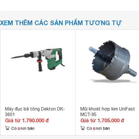
XEM THÊM CÁC SẢN PHẨM TƯƠNG TỰ
Máy đục bê tông Dekton DK-
Mũi khoét hợp kim UniFast
3601
MCT-95
Giá từ 1.790.000 đ
Giá từ 1.705.000 đ
6
6
Có
nơi bán
Có
nơi bán