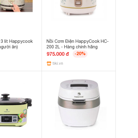
 3 lít Happycook
Nồi Cơm Điện HappyCook HC-
người ăn)
200 2L - Hàng chính hãng
975.000 đ
-20%
tiki.vn