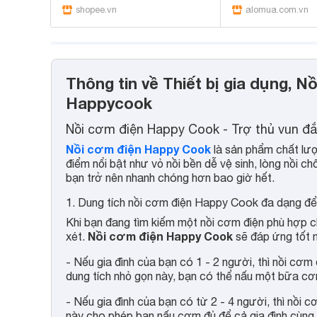
shopee.vn
alomua.com.vn
Thông tin về Thiết bị gia dụng, N
Happycook
Nồi cơm điện Happy Cook - Trợ thủ vun đ
Nồi cơm điện Happy Cook
là sản phẩm chất lư
điểm nổi bật như vỏ nồi bền dễ vệ sinh, lòng nồi 
bạn trở nên nhanh chóng hơn bao giờ hết.
1. Dung tích nồi cơm điện Happy Cook đa dạng để
Khi bạn đang tìm kiếm một nồi cơm điện phù hợp ch
Nồi cơm điện Happy Cook
xét.
sẽ đáp ứng tốt m
- Nếu gia đình của bạn có 1 - 2 người, thì nồi cơm 
dung tích nhỏ gọn này, bạn có thể nấu một bữa cơ
- Nếu gia đình của bạn có từ 2 - 4 người, thì nồi c
này cho phép bạn nấu cơm đủ để cả gia đình cùng