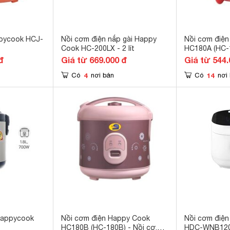
ppycook HCJ-
Nồi cơm điện nắp gài Happy
Nồi cơm điệ
Cook HC-200LX - 2 lít
HC180A (HC-1
lít, 620W
đ
Giá từ 669.000 đ
Giá từ 544.
4
14
Có
nơi bán
Có
nơi
Happycook
Nồi cơm điện Happy Cook
Nồi cơm điệ
HC180B (HC-180B) - Nồi cơ,
HDC-WNB120W 