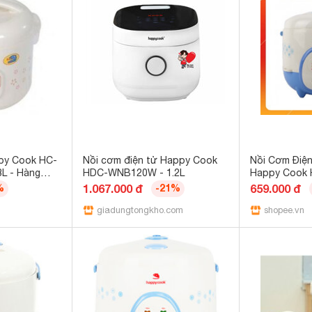
py Cook HC-
Nồi cơm điện tử Happy Cook
Nồi Cơm Điện
8L - Hàng
HDC-WNB120W - 1.2L
Happy Cook H
1.2L) HC-060
%
1.067.000 đ
-21%
659.000 đ
Nấu Cơm Ngo
giadungtongkho.com
Tháng
shopee.vn