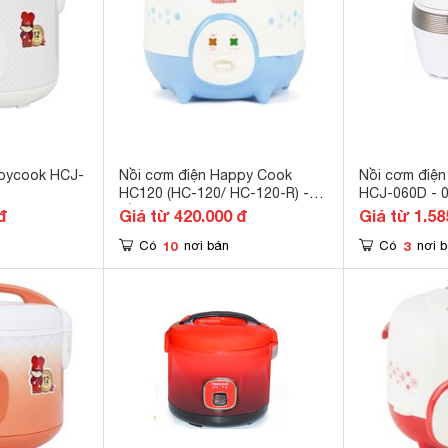
ppycook HCJ-
Nồi cơm điện Happy Cook
Nồi cơm điệ
HC120 (HC-120/ HC-120-R) -
HCJ-060D - 0.
Nồi cơ, 1.2 lít
đ
Giá từ 420.000 đ
Giá từ 1.58
10
3
Có
nơi bán
Có
nơi 