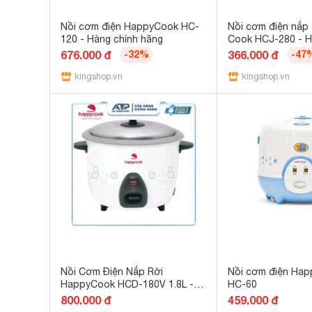
Nồi cơm điện HappyCook HC-
Nồi cơm điện nắp
120 - Hàng chính hãng
Cook HCJ-280 - H
hãng
676.000 đ
-32%
366.000 đ
-47
kingshop.vn
kingshop.vn
Nồi Cơm Điện Nắp Rời
Nồi cơm điện Happ
HappyCook HCD-180V 1.8L -
HC-60
Hàng Chính Hãng Bảo Hành 12
800.000 đ
459.000 đ
Tháng