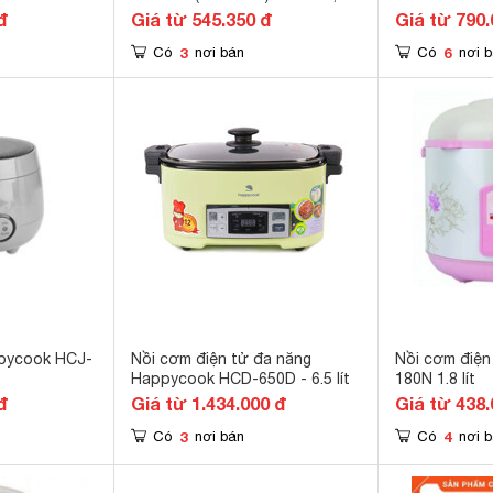
1.8 lít, 750W
đ
Giá từ 545.350 đ
Giá từ 790.
3
6
Có
nơi bán
Có
nơi 
ppycook HCJ-
Nồi cơm điện tử đa năng
Nồi cơm điệ
Happycook HCD-650D - 6.5 lít
180N 1.8 lít
đ
Giá từ 1.434.000 đ
Giá từ 438.
3
4
Có
nơi bán
Có
nơi 