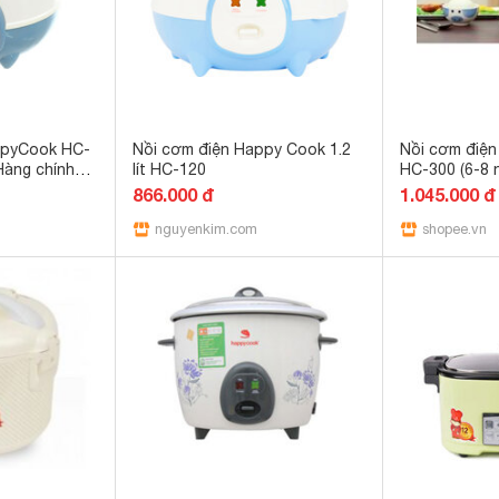
ppyCook HC-
Nồi cơm điện Happy Cook 1.2
Nồi cơm điện
Hàng chính
lít HC-120
HC-300 (6-8 
866.000 đ
1.045.000 đ
nguyenkim.com
shopee.vn