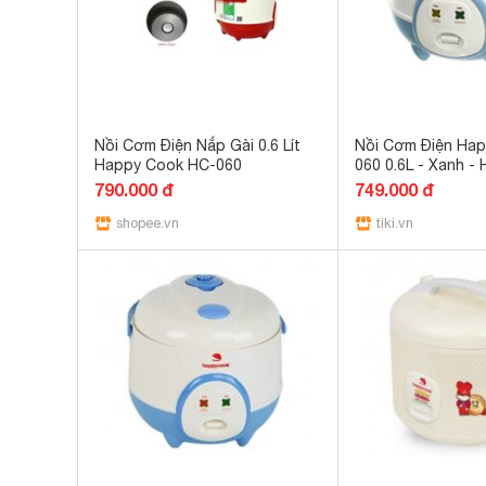
Nồi Cơm Điện Nắp Gài 0.6 Lít
Nồi Cơm Điện Ha
Happy Cook HC-060
060 0.6L - Xanh - 
hãng
790.000 đ
749.000 đ
shopee.vn
tiki.vn