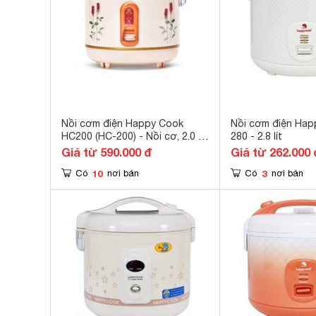
Nồi cơm điện Happy Cook
Nồi cơm điện Ha
HC200 (HC-200) - Nồi cơ, 2.0 lít,
280 - 2.8 lít
650W
Giá từ 590.000 đ
Giá từ 262.000 
10
3
Có
nơi bán
Có
nơi bán