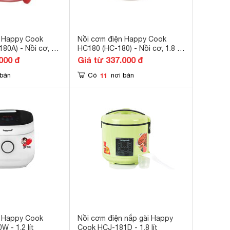
n Happy Cook
Nồi cơm điện Happy Cook
80A) - Nồi cơ, 1.8
HC180 (HC-180) - Nồi cơ, 1.8 lít,
600W
000 đ
Giá từ 337.000 đ
11
 bán
Có
nơi bán
n Happy Cook
Nồi cơm điện nắp gài Happy
- 1.2 lít
Cook HCJ-181D - 1.8 lít