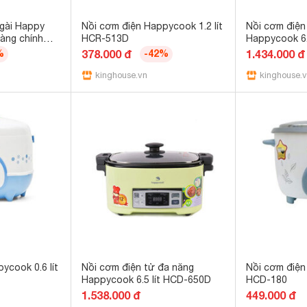
 gài Happy
Nồi cơm điện Happycook 1.2 lít
Nồi cơm điện
àng chính
HCR-513D
Happycook 6.
%
378.000 đ
-42%
1.434.000 đ
kinghouse.vn
kinghouse.
ycook 0.6 lít
Nồi cơm điện tử đa năng
Nồi cơm điện
Happycook 6.5 lít HCD-650D
HCD-180
1.538.000 đ
449.000 đ