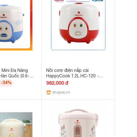
 Mini Đa Năng
Nồi cơm điện nắp cài
àn Quốc (0.6-
HappyCook 1.2L HC-120 -
 - HC-120 Đẹp,
Hàng Chính Hãng Bảo Hành 12
-34%
982.000 đ
n, Bảo Hành 12
Tháng
shopee.vn