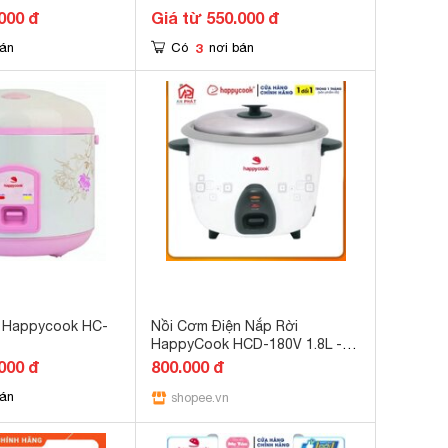
000 đ
Giá từ 550.000 đ
3
bán
Có
nơi bán
n Happycook HC-
Nồi Cơm Điện Nắp Rời
HappyCook HCD-180V 1.8L -
Hàng Chính Hãng Bảo Hành 12
000 đ
800.000 đ
Tháng
bán
shopee.vn