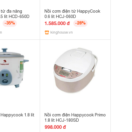
 tử đa năng
Nồi cơm điện tử HappyCook
5 lít HCD-650D
0.6 lít HCJ-060D
-35%
1.585.000 đ
-28%
vn
kinghouse.vn
 Happycook 1.8 lít
Nồi cơm điện Happycook Primo
1.8 lít HCJ-180SD
998.000 đ