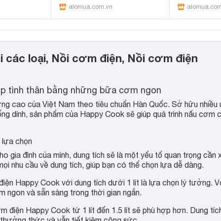
alomua.com.vn
alomua.com
ồi các loại, Nồi cơm điện, Nồi cơm điện
ắp tình thân bằng những bữa cơm ngon
ợng cao của Việt Nam theo tiêu chuẩn Hàn Quốc. Sở hữu nhiều
chống dính, sản phẩm của Happy Cook sẽ giúp quá trình nấu cơm 
 lựa chọn
o gia đình của mình, dung tích sẽ là một yếu tố quan trọng cần
ọi nhu cầu về dung tích, giúp bạn có thể chọn lựa dễ dàng.
điện Happy Cook với dung tích dưới 1 lít là lựa chọn lý tưởng. V
m ngon và sẵn sàng trong thời gian ngắn.
ơm điện Happy Cook từ 1 lít đến 1.5 lít sẽ phù hợp hơn. Dung tíc
 thưởng thức và vẫn tiết kiệm công sức.