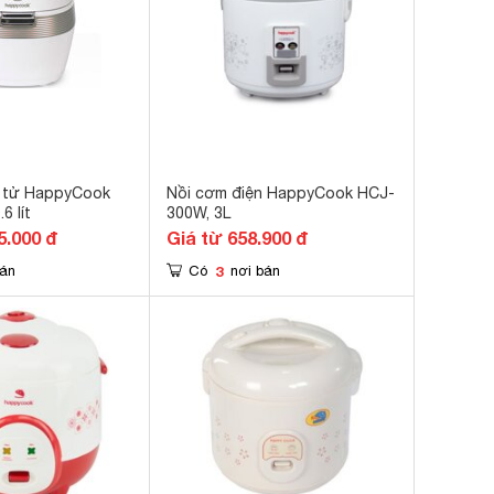
n tử HappyCook
Nồi cơm điện HappyCook HCJ-
6 lít
300W, 3L
5.000 đ
Giá từ 658.900 đ
3
bán
Có
nơi bán