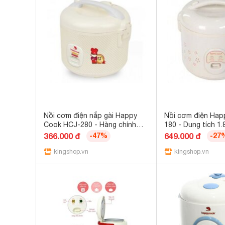
Nồi cơm điện nắp gài Happy
Nồi cơm điện Hap
Cook HCJ-280 - Hàng chính
180 - Dung tích 1.
hãng
chính hãng
366.000 đ
-47%
649.000 đ
-27
kingshop.vn
kingshop.vn