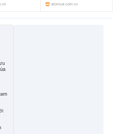
.vn
alomua.com.vn
 ưu
của
 xem
ới
h