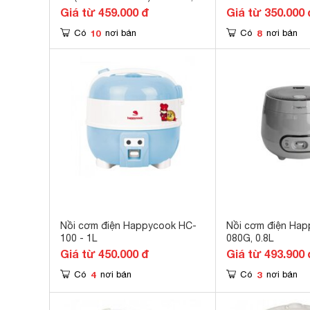
0.6 lít, 350W
Giá từ 459.000 đ
Giá từ 350.000 
10
8
Có
nơi bán
Có
nơi bán
Nồi cơm điện Happycook HC-
Nồi cơm điện Ha
100 - 1L
080G, 0.8L
Giá từ 450.000 đ
Giá từ 493.900 
4
3
Có
nơi bán
Có
nơi bán