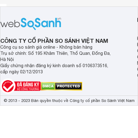
Nồi Gang giữ nhiệt rất lâu!
Hai tấm bắc nồi được tặng kèm cùng nồi
Gang là một chất dẫn nhiệt tuyệt vời và giữ nhiệt rất lâu. 
CÔNG TY CỔ PHẦN SO SÁNH VIỆT NAM
ý rằng tất cả các bộ phận của nó sẽ được nóng như nhau. 
Công cụ so sánh giá online - Không bán hàng
tấm bắc nồi.
Trụ sở chính: Số 195 Khâm Thiên, Thổ Quan, Đống Đa,
Hà Nội
Giấy chứng nhận đăng ký kinh doanh số 0106373516,
cấp ngày 02/12/2013
© 2013 - 2023 Bản quyền thuộc về Công ty cổ phần So Sánh Việt Nam