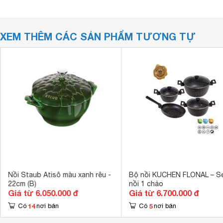
XEM THÊM CÁC SẢN PHẨM TƯƠNG TỰ
Nồi Staub Atisô màu xanh rêu -
Bộ nồi KUCHEN FLONAL – Se
22cm (B)
nồi 1 chảo
Giá từ 6.050.000 đ
Giá từ 6.700.000 đ
14
5
Có
nơi bán
Có
nơi bán