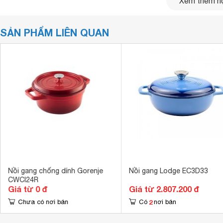
Xem thêm nộ
SẢN PHẨM LIÊN QUAN
Nồi gang chống dính Gorenje
Nồi gang Lodge EC3D33
CWCI24R
Giá từ 0 đ
Giá từ 2.807.200 đ
2
Chưa có nơi bán
Có
nơi bán