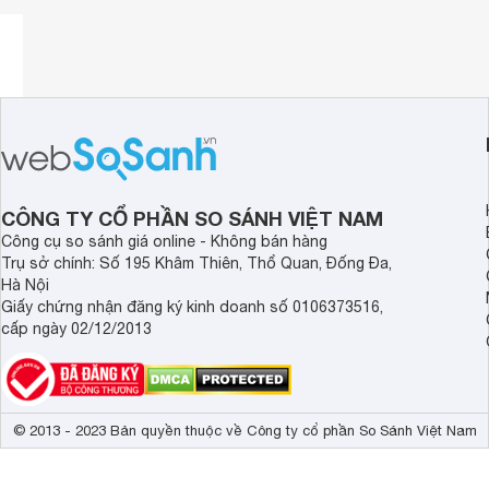
Ưu điểm nổi bật
CÔNG TY CỔ PHẦN SO SÁNH VIỆT NAM
. Sản phẩm không gây kích ứng da bé, đảm bảo an toàn tuy
Công cụ so sánh giá online - Không bán hàng
gốc tự nhiên, giúp cấu trúc sợi vải phục hồi, không bị khô c
Trụ sở chính: Số 195 Khâm Thiên, Thổ Quan, Đống Đa,
Hương hoa oải hương dịu nhẹ, bền lâu cho quần áo bé yêu
Hà Nội
tính nên rất mềm dịu với da tay mẹ và không làm hư hại đến 
Giấy chứng nhận đăng ký kinh doanh số 0106373516,
chuẩn chất lượng cao.
cấp ngày 02/12/2013
Thành phần
DI (hydrogenated tallow), dimethylammonium 
Hướng dẫn sử dụng
Giặt tay: Hòa 1-2 nắp chai nước xả mềm quần áo em bé D-Ne
© 2013 - 2023 Bản quyền thuộc về Công ty cổ phần So Sánh Việt Nam
phơi khô.