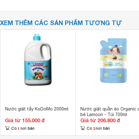
XEM THÊM CÁC SẢN PHẨM TƯƠNG TỰ
Nước giặt tẩy KoDoMo 2000ml
Nước giặt quần áo Organic 
bé Lamoon - Túi 700ml
Giá từ 155.000 đ
Giá từ 206.800 đ
1
3
Có
nơi bán
Có
nơi bán