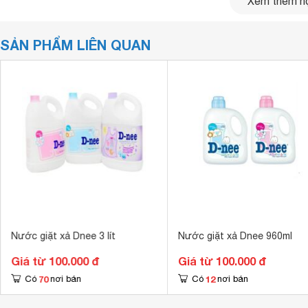
Xem thêm nộ
SẢN PHẨM LIÊN QUAN
Nước giặt xả Dnee 3 lít
Nước giặt xả Dnee 960ml
Giá từ 100.000 đ
Giá từ 100.000 đ
70
12
Có
nơi bán
Có
nơi bán