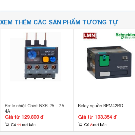
XEM THÊM CÁC SẢN PHẨM TƯƠNG TỰ
Rơ le nhiệt Chint NXR-25 - 2.5-
Relay nguồn RPM42BD
4A
Giá từ 129.800 đ
Giá từ 103.354 đ
11
8
Có
nơi bán
Có
nơi bán