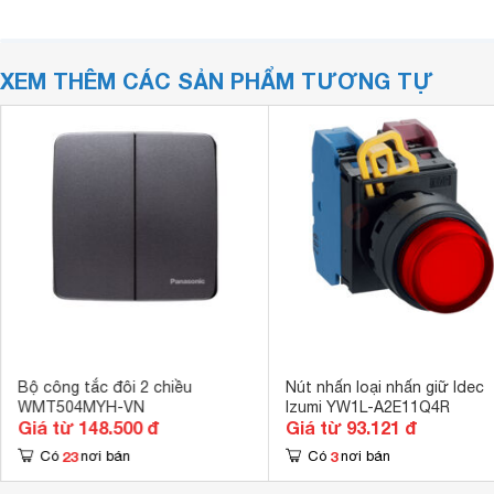
XEM THÊM CÁC SẢN PHẨM TƯƠNG TỰ
Bộ công tắc đôi 2 chiều
Nút nhấn loại nhấn giữ Idec
WMT504MYH-VN
Izumi YW1L-A2E11Q4R
Giá từ 148.500 đ
Giá từ 93.121 đ
23
3
Có
nơi bán
Có
nơi bán