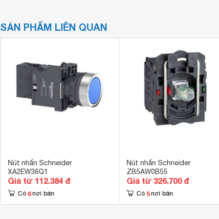
SẢN PHẨM LIÊN QUAN
Nút nhấn Schneider
Nút nhấn Schneider
XA2EW36Q1
ZB5AW0B55
Giá từ 112.384 đ
Giá từ 326.700 đ
6
5
Có
nơi bán
Có
nơi bán