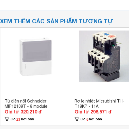
XEM THÊM CÁC SẢN PHẨM TƯƠNG TỰ
Tủ điện nổi Schneider
Rơ le nhiệt Mitsubishi TH-
MIP12108T - 8 module
T18KP - 11A
Giá từ 320.210 đ
Giá từ 296.571 đ
21
5
Có
nơi bán
Có
nơi bán