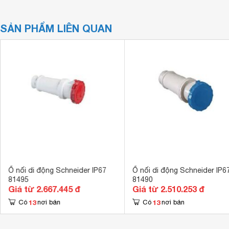
SẢN PHẨM LIÊN QUAN
Ổ nối di động Schneider IP67
Ổ nối di động Schneider IP6
81495
81490
Giá từ 2.667.445 đ
Giá từ 2.510.253 đ
13
13
Có
nơi bán
Có
nơi bán