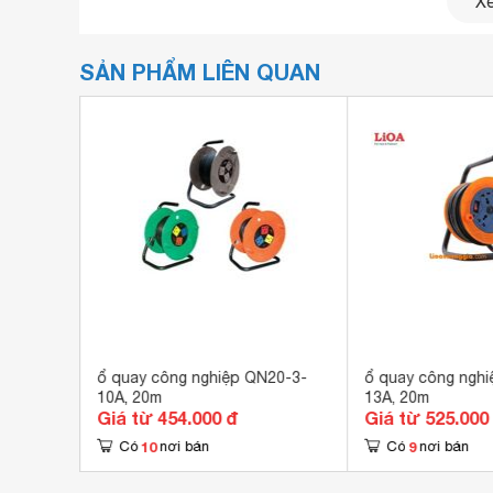
Xe
SẢN PHẨM LIÊN QUAN
GT2104-
ổ quay công nghiệp QN20-3-
ổ quay công ngh
10A, 20m
13A, 20m
Giá từ 454.000 đ
Giá từ 525.000
10
9
Có
nơi bán
Có
nơi bán