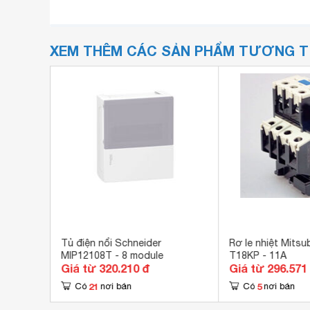
XEM THÊM CÁC SẢN PHẨM TƯƠNG 
p chặt
Tủ điện nổi Schneider
Rơ le nhiệt Mitsu
10
MIP12108T - 8 module
T18KP - 11A
Giá từ 320.210 đ
Giá từ 296.571
21
5
Có
nơi bán
Có
nơi bán