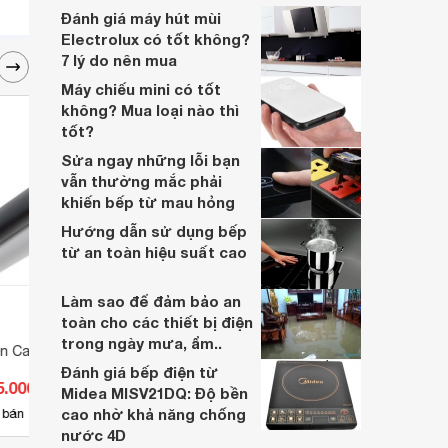
nhiều năm, nhân viên tư vấn chuyên
Đánh giá máy hút mùi
nghiệp, đội ngũ kỹ thuật có tay nghề cao,
Electrolux có tốt không?
vattu365.com đang là lựa chọn hàng đầu
7 lý do nên mua
của nhiều người hiện nay.
Máy chiếu mini có tốt
không? Mua loại nào thì
tốt?
Sửa ngay những lỗi bạn
vẫn thường mắc phải
khiến bếp từ mau hỏng
Hướng dẫn sử dụng bếp
từ an toàn hiệu suất cao
Làm sao để đảm bảo an
toàn cho các thiết bị điện
trong ngày mưa, ẩm..
n Cadivi CV 150
Thiết bị khởi động từ
Bộ ng
Contactor Hager Model
(48V/
Đánh giá bếp điện từ
5.000 đ
Giá từ 314.600 đ
Giá 
EW016_C
Midea MISV21DQ: Độ bền
cao nhờ khả năng chống
2
 bán
Có
nơi bán
Có
nước 4D