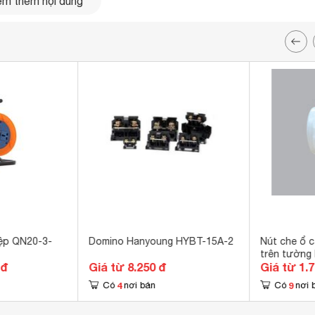
m thêm nội dung
iệp QN20-3-
Domino Hanyoung HYBT-15A-2
Nút che ổ 
trên tường
 đ
Giá từ 8.250 đ
Giá từ 1.
4
9
Có
nơi bán
Có
nơi 