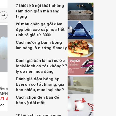
7 thiết kế nội thất phòng
tắm đơn giản mà sang
trọng
26 mẫu chăn ga gối đệm
đẹp bền cao cấp họa tiết
tinh tế giá từ 300k
Cách nướng bánh bông
lan bằng lò nướng Sanaky
Đánh giá bàn là hơi nước
lock&lock có tốt không? 7
lý do nên mua dùng
Đánh giá đệm bông ép
Everon có tốt không, giá
cắm công nghiệp bắt
Domino lắp ráp 15A SHTB-15A
Màn h
bao nhiêu, mua loại nào?
 MPN-C
WTB
Cách chọn đèn bàn để
771 đ
Giá từ 3.960 đ
Giá 
bảo vệ đôi mắt
3
bán
Có
nơi bán
Có
10 tiêu chí so sánh máy