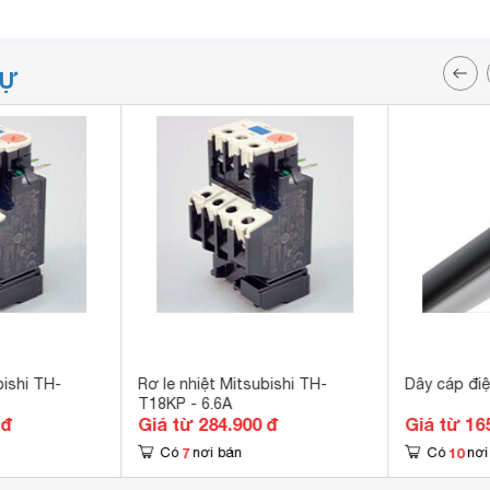
TỰ
bishi TH-
Rơ le nhiệt Mitsubishi TH-
Dây cáp điệ
T18KP - 6.6A
 đ
Giá từ 284.900 đ
Giá từ 16
7
10
Có
nơi bán
Có
nơi