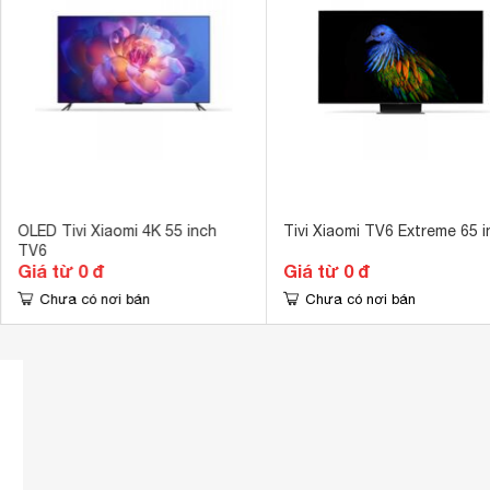
Remote thông minh
Có 
Điều khiển bằng giọng nói
Có 
Điều khiển tivi bằng điện thoại
Có 
Công nghệ hình ảnh
Dolby Vision
Bộ xử lý
Cortex A55 lõi
Công nghệ âm thanh
Dolby Digital
OLED Tivi Xiaomi 4K 55 inch
Tivi Xiaomi TV6 Extreme 65 i
TV6
Số lượng loa
2 
Giá từ 0 đ
Giá từ 0 đ
Kích thước có chân, đặt bàn
Chưa có nơi bán
Chưa có nơi bán
144.87 x 83.5