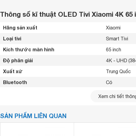
Thông số kĩ thuật OLED Tivi Xiaomi 4K 65 
Hãng sản xuất
Xiaomi 
Loại tivi
Smart Tivi 
Kích thước màn hình
65 inch
Độ phân giải
4K - UHD (384
Xuất xứ
Trung Quốc 
Bluetooth
Có 
Kết nối internet
Cổng LAN, Wif
Xem chi tiết thông
Cổng HDMI
3 cổng 
SẢN PHẨM LIÊN QUAN
USB
2 cổng 
Kết nối không dây với điện thoại, máy
Có 
tính bảng