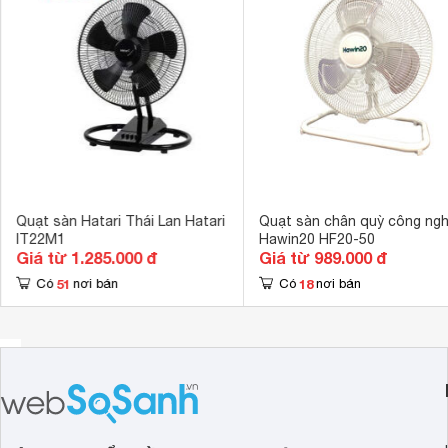
Thiết kế dạng 
Tiện ích
Động cơ bạc đ
Trọng lượng
7.6 kg
Quạt sàn Hatari Thái Lan Hatari
Quạt sàn chân quỳ công ngh
IT22M1
Hawin20 HF20-50
Giá từ 1.285.000 đ
Giá từ 989.000 đ
51
18
Có
nơi bán
Có
nơi bán