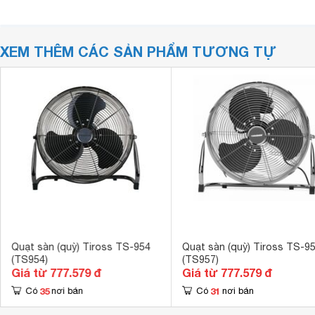
XEM THÊM CÁC SẢN PHẨM TƯƠNG TỰ
Quạt sàn (quỳ) Tiross TS-954
Quạt sàn (quỳ) Tiross TS-9
(TS954)
(TS957)
Giá từ 777.579 đ
Giá từ 777.579 đ
35
31
Có
nơi bán
Có
nơi bán