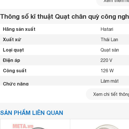
Xem thêm nộ
Thông số kĩ thuật Quạt chân quỳ công ngh
Hãng sản xuất
Hatari 
Xuất xứ
Thái Lan 
Loại quạt
Quạt sàn 
Điện áp
220 V
Công suất
126 W
Làm mát

Chức năng
Xem chi tiết thông
Số cánh
5 cánh
Đường kính cánh quạt
46 cm
SẢN PHẨM LIÊN QUAN
Tốc độ gió
3 mức gió 
Bảng điểu khiển
Nút vặn 