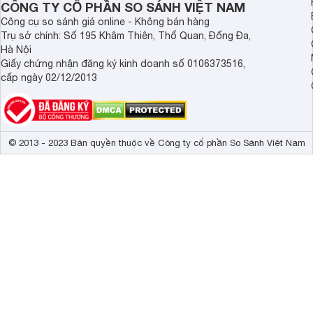
CÔNG TY CỔ PHẦN SO SÁNH VIỆT NAM
Công cụ so sánh giá online - Không bán hàng
Trụ sở chính: Số 195 Khâm Thiên, Thổ Quan, Đống Đa,
Hà Nội
Giấy chứng nhận đăng ký kinh doanh số 0106373516,
cấp ngày 02/12/2013
© 2013 - 2023 Bản quyền thuộc về Công ty cổ phần So Sánh Việt Nam
Hình ảnh quạt sàn rút lỡ Hatari IS18M1
Quạt sử dụng động cơ bôi trơn vòng bi, giúp quạt chạy khỏ