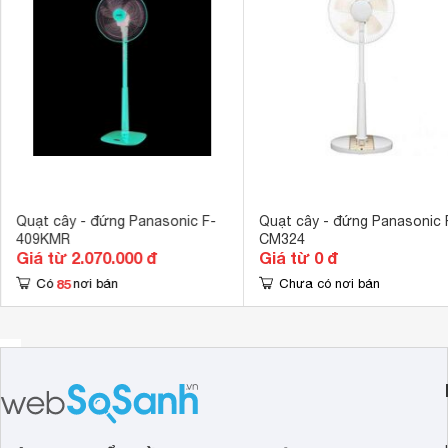
Điều khiển từ 
Tiện ích
Điều chỉnh tố
Kích thước
720 x 490 x 
Trọng lượng
9.3 kg
Quạt cây - đứng Panasonic F-
Quạt cây - đứng Panasonic 
409KMR
CM324
Giá từ 2.070.000 đ
Giá từ 0 đ
85
Có
nơi bán
Chưa có nơi bán