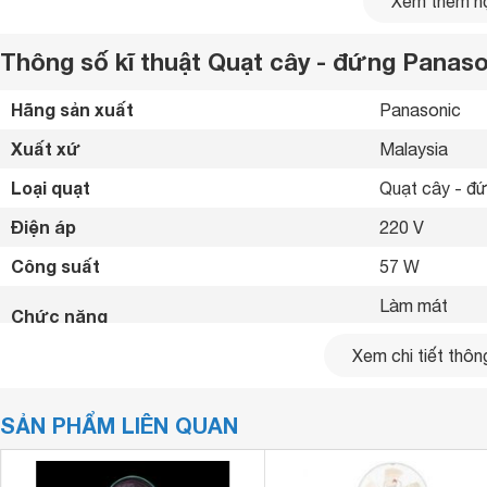
Xem thêm nộ
Phần chân đế của quạt lớn giúp đứng vững chắc trên các bề
đảm bảo an toàn khi tiếp xúc gần quạt. Quạt cây - đứng
Pa
Thông số kĩ thuật Quạt cây - đứng Panaso
be giúp người dùng thoải mái lựa chọn màu sắc sao cho ph
Hãng sản xuất
Panasonic 
Xuất xứ
Malaysia 
Loại quạt
Quạt cây - đứ
Điện áp
220 V
Công suất
57 W
Làm mát

Chức năng
Xem chi tiết thông
Số cánh
3 cánh
Đường kính cánh quạt
40 cm
SẢN PHẨM LIÊN QUAN
Tốc độ gió
3 mức gió 
Bảng điểu khiển
Remore 