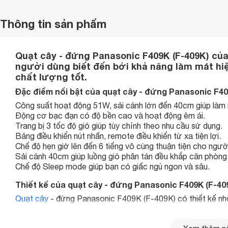
Thông tin sản phẩm
Quạt cây - đứng Panasonic F409K (F-409K) củ
người dùng biết đến bởi khả năng làm mát hiệ
chất lượng tốt.
Đặc điểm nổi bật của quạt cây - đứng Panasonic F40
Công suất hoạt động 51W, sải cánh lớn đến 40cm giúp làm m
Động cơ bạc đạn có độ bền cao và hoạt động êm ái.
Trang bị 3 tốc độ gió giúp tùy chỉnh theo nhu cầu sử dụng.
Bảng điều khiển nút nhấn, remote điều khiển từ xa tiện lợi.
Chế độ hẹn giờ lên đến 6 tiếng vô cùng thuận tiện cho ngườ
Sải cánh 40cm giúp luồng gió phân tán đều khắp căn phòng
Chế độ Sleep mode giúp bạn có giấc ngủ ngon và sâu.
Thiết kế của quạt cây - đứng Panasonic F409K (F-40
Quạt cây
- đứng Panasonic F409K (F-409K) có thiết kế nhỏ
ngả màu, ít bám bụi và dễ dàng vệ sinh. Thân
quạt
có thể đ
từng nhu cầu sử dụng.