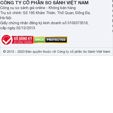
Công suất và hiệu quả làm mát của quạt cây - đứng 
CÔNG TY CỔ PHẦN SO SÁNH VIỆT NAM
Công cụ so sánh giá online - Không bán hàng
Quạt cây - đứng Panasonic
F409K
(F-409K) được trang bị
Trụ sở chính: Số 195 Khâm Thiên, Thổ Quan, Đống Đa,
lượng gió lên đến 63m3/phút, tốc độ gió 228m/phút, nên q
Hà Nội
diện tích lớn như phòng ngủ, phòng khách, phòng làm việc… 
Giấy chứng nhận đăng ký kinh doanh số 0106373516,
40cm cho làn gió trải rộng, có khả năng làm mát cả một khô
cấp ngày 02/12/2013
Quạt còn được tích hợp 3 tốc độ mạnh, yếu khác nhau giúp
bản thân. Với motor bạc đạn hiện đại có khả năng giảm lực ma
quạt có độ bền cao, chạy ổn định và có tốc độ quay nhanh 
© 2013 - 2023 Bản quyền thuộc về Công ty cổ phần So Sánh Việt Nam
Quạt không chỉ có khả năng làm mát nhanh chóng trên diệ
409K
) còn có thêm chế độ xoay trái phải 180 độ giúp không