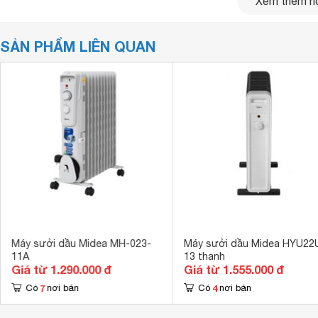
Xem thêm nộ
SẢN PHẨM LIÊN QUAN
Máy sưởi dầu Midea MH-023-
Máy sưởi dầu Midea HYU22
Hình ảnh
quạt sưởi nhiệt
Midea MH-F12-A
11A
13 thanh
Giá từ 1.290.000 đ
Giá từ 1.555.000 đ
Quạt sưởi nhiệt Midea MH-F12-A thổi bay mùa 
7
4
Có
nơi bán
Có
nơi bán
Thiết kế nhỏ gọn, đơn giản
MH-F12-A có thiết kế hiện đại với màu trắng, sang trọng, m