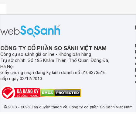
trong gia đình.
Quạt
có kích thước nhỏ gọn, phù hợp với các
đặt bàn tiện lợi, tiết kiệm không gian tối đa.
Quạt sưởi
Midea MH-F12-A có trọng lượng tương đối nhẹ, n
vì bánh xe như những máy có kích thước lớn và trọng lượn
CÔNG TY CỔ PHẦN SO SÁNH VIỆT NAM
Công cụ so sánh giá online - Không bán hàng
Trụ sở chính: Số 195 Khâm Thiên, Thổ Quan, Đống Đa,
Hà Nội
Giấy chứng nhận đăng ký kinh doanh số 0106373516,
cấp ngày 02/12/2013
© 2013 - 2023 Bản quyền thuộc về Công ty cổ phần So Sánh Việt Nam