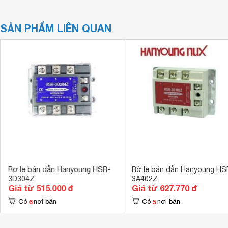
SẢN PHẨM LIÊN QUAN
Rơ le bán dẫn Hanyoung HSR-
Rờ le bán dẫn Hanyoung HS
3D304Z
3A402Z
Giá từ 515.000 đ
Giá từ 627.770 đ
6
5
Có
nơi bán
Có
nơi bán