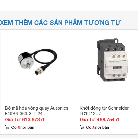
XEM THÊM CÁC SẢN PHẨM TƯƠNG TỰ
Bộ mã hóa vòng quay Autonics
Khởi động từ Schneider
E40S6-360-3-T-24
LC1D12U7
Giá từ 613.673 đ
Giá từ 468.754 đ
5
8
Có
nơi bán
Có
nơi bán