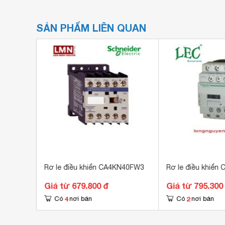
SẢN PHẨM LIÊN QUAN
0Q7
Rơ le điều khiển CA4KN40FW3
Rơ le điều khiển
Giá từ 679.800 đ
Giá từ 795.300
4
2
Có
nơi bán
Có
nơi bán