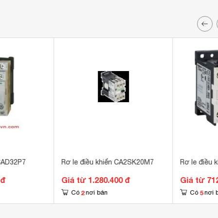
 CAD32P7
Rơ le điều khiển CA2SK20M7
Rơ le điều
 đ
Giá từ 1.280.400 đ
Giá từ 71
2
5
Có
nơi bán
Có
nơi 