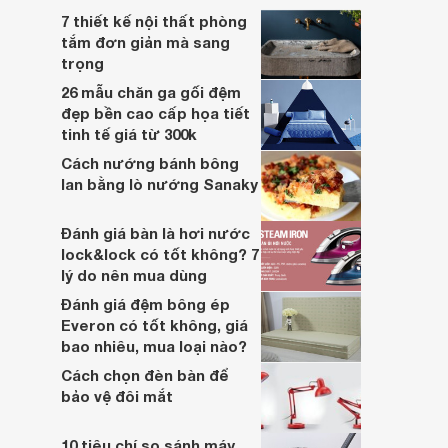
7 thiết kế nội thất phòng
tắm đơn giản mà sang
trọng
26 mẫu chăn ga gối đệm
đẹp bền cao cấp họa tiết
tinh tế giá từ 300k
Cách nướng bánh bông
lan bằng lò nướng Sanaky
Đánh giá bàn là hơi nước
lock&lock có tốt không? 7
lý do nên mua dùng
Đánh giá đệm bông ép
Everon có tốt không, giá
bao nhiêu, mua loại nào?
Cách chọn đèn bàn để
bảo vệ đôi mắt
10 tiêu chí so sánh máy