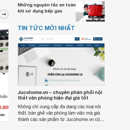
Những nguyên tắc an toàn
khi sử dụng bếp gas
TIN TỨC MỚI NHẤT
Jucohome.vn – chuyên phân phối nội
 khiển CA4KN22BW3
Rơ le điều khiển CA3KN22MD
Rơ le
thất văn phòng hiện đại giá tốt
Không chỉ cung cấp đa dạng các loại nội
2.800 đ
Giá từ 630.300 đ
Giá 
thất, bàn ghế văn phòng làm việc mà giá
5
bán
Có
nơi bán
Có
thành các sản phẩm từ Jucohome.vn cũng
luôn tốt nhất cho người sử dụng.