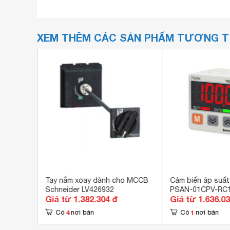
XEM THÊM CÁC SẢN PHẨM TƯƠNG 
7
Tay nắm xoay dành cho MCCB
Cảm biến áp suất
Schneider LV426932
PSAN-01CPV-RC1
Giá từ 1.382.304 đ
Giá từ 1.636.0
4
1
Có
nơi bán
Có
nơi bán