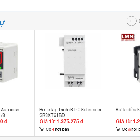
TỰ
 Autonics
Rơ le lập trình iRTC Schneider
Rơ le điều
/8
SR3XT61BD
30 đ
Giá từ 1.375.275 đ
Giá từ 1.
4
5
Có
nơi bán
Có
nơi 