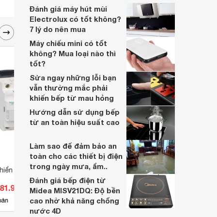
nhiều năm, nhân viên tư vấn chuyên
Đánh giá máy hút mùi
nghiệp, đội ngũ kỹ thuật có tay nghề cao,
Electrolux có tốt không?
vattu365.com đang là lựa chọn hàng đầu
7 lý do nên mua
của nhiều người hiện nay.
Máy chiếu mini có tốt
không? Mua loại nào thì
tốt?
Sửa ngay những lỗi bạn
vẫn thường mắc phải
khiến bếp từ mau hỏng
Hướng dẫn sử dụng bếp
từ an toàn hiệu suất cao
Làm sao để đảm bảo an
toàn cho các thiết bị điện
trong ngày mưa, ẩm..
 khiển CAD32FD
Bộ mã hóa vòng quay Autonics
Khởi 
ENC-1-1-T-24
LC1D
Đánh giá bếp điện từ
281.995 đ
Giá từ 1.200.000 đ
Giá 
Midea MISV21DQ: Độ bền
cao nhờ khả năng chống
5
bán
Có
nơi bán
Có
nước 4D