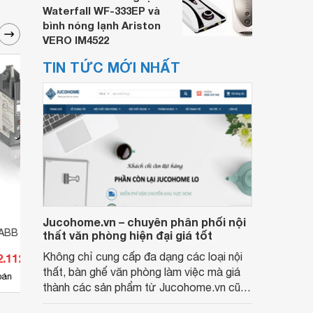
Waterfall WF-333EP và
bình nóng lạnh Ariston
VERO IM4522
TIN TỨC MỚI NHẤT
Jucohome.vn – chuyên phân phối nội
t ABB TF42-38
Rơ le nhiệt ABB TF42-29
Rơ le
thất văn phòng hiện đại giá tốt
Không chỉ cung cấp đa dạng các loại nội
2.112 đ
Giá từ 643.236 đ
Giá 
thất, bàn ghế văn phòng làm việc mà giá
6
bán
Có
nơi bán
Có
thành các sản phẩm từ Jucohome.vn cũng
luôn tốt nhất cho người sử dụng.