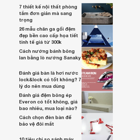
7 thiết kế nội thất phòng
tắm đơn giản mà sang
trọng
26 mẫu chăn ga gối đệm
đẹp bền cao cấp họa tiết
tinh tế giá từ 300k
Cách nướng bánh bông
lan bằng lò nướng Sanaky
Đánh giá bàn là hơi nước
lock&lock có tốt không? 7
lý do nên mua dùng
Đánh giá đệm bông ép
Everon có tốt không, giá
bao nhiêu, mua loại nào?
Cách chọn đèn bàn để
bảo vệ đôi mắt
10 tiêu chí so sánh máy