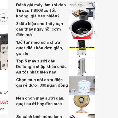
nhất với túi tiền và mục đích sử dụng.
Đánh giá máy làm tỏi đen
Trong bài viết này, Websosanh sẽ giúp bạn
Tiross TS908 có tốt
tìm được sản phẩm ưng ý nhanh chóng và
không, giá bao nhiêu?
dễ dàng.
3 dấu hiệu cho thấy bạn
cần thay ngay nồi cơm
điện mới
‘Bỏ túi’ mẹo sửa chữa
quạt điều hòa đơn giản,
gọn lẹ
Top 5 máy sưởi dầu
De’longhi nhập khẩu châu
Âu tốt nhất hiện nay
Chọn mua nồi cơm điện
giá rẻ dưới 300 ngàn đồng
từ LP1K0910JD
Khởi động từ LC1D18N7
Rờ-le
Nên chọn máy sưởi dầu,
1.672 đ
Giá từ 607.200 đ
Giá 
quạt sưởi hay đèn sưởi
7
bán
Có
nơi bán
Có
So sánh bình nóng lạnh