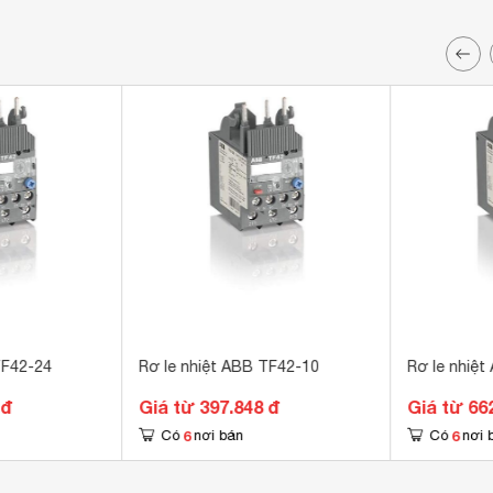
TF42-24
Rơ le nhiệt ABB TF42-10
Rơ le nhiệ
 đ
Giá từ 397.848 đ
Giá từ 66
6
6
Có
nơi bán
Có
nơi 