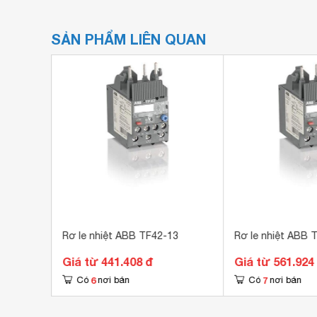
SẢN PHẨM LIÊN QUAN
.13
Rơ le nhiệt ABB TF42-13
Rơ le nhiệt ABB 
Giá từ 441.408 đ
Giá từ 561.924
6
7
Có
nơi bán
Có
nơi bán