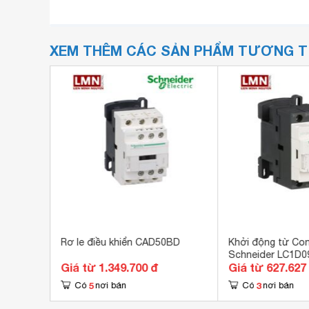
XEM THÊM CÁC SẢN PHẨM TƯƠNG 
a 110V
Rơ le điều khiển CAD50BD
Khởi động từ Con
Schneider LC1D
Giá từ 1.349.700 đ
Giá từ 627.627
5
3
Có
nơi bán
Có
nơi bán