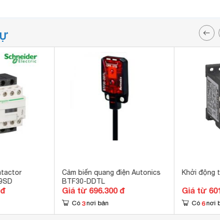
TỰ
tactor
Cảm biến quang điện Autonics
Khởi động 
09SD
BTF30-DDTL
 đ
Giá từ 696.300 đ
Giá từ 60
3
6
Có
nơi bán
Có
nơi 