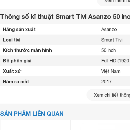
Xem thêm nộ
Thông số kĩ thuật Smart Tivi Asanzo 50 i
Hãng sản xuất
Asanzo 
Loại tivi
Smart Tivi 
Kích thước màn hình
50 inch
Độ phân giải
Full HD (1920 
Xuất xứ
Việt Nam 
Năm ra mắt
2017 
Kết nối internet
Cổng LAN, Wif
Xem chi tiết thông
Cổng HDMI
2 cổng 
SẢN PHẨM LIÊN QUAN
USB
2 cổng 
Cổng xuất âm thanh
Jack loa 3.5 