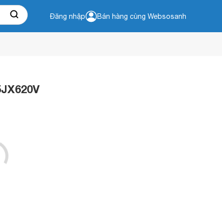
Đăng nhập
Bán hàng cùng Websosanh
55JX620V