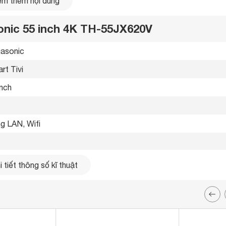
m thêm nội dung
sonic 55 inch 4K TH-55JX620V
asonic 
rt Tivi 
inch
g LAN, Wifi 
 thu hút sự tập trung của người xem vào hình ảnh bên trong,
.
 tiết thông số kĩ thuật
g Composite 
i và vùng sáng để hiển thị hình ảnh chân thực. Công nghệ này
B-T2 
ao 4K truyền tải hình ảnh sắc nét và chi tiết hơn.