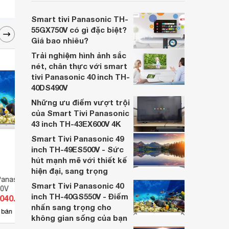
phẩm có khá đa dạng các lựa chọn cho
người dugnf lựa chọn.
Smart tivi Panasonic TH-
55GX750V có gì đặc biệt?
Giá bao nhiêu?
Trải nghiệm hình ảnh sắc
nét, chân thực với smart
tivi Panasonic 40 inch TH-
40DS490V
Những ưu điểm vượt trội
của Smart Tivi Panasonic
43 inch TH-43EX600V 4K
Smart Tivi Panasonic 49
inch TH-49ES500V - Sức
hút mạnh mẽ với thiết kế
hiện đại, sang trọng
Panasonic 65 inch 4K
Tivi Smart Panasonic 49 inch
Smart
Smart Tivi Panasonic 40
0V
TH49LS1V (TH-49LS1V)
Full
inch TH-40GS550V - Điểm
.040.000 đ
Giá từ 12.100.000 đ
Giá 
nhấn sang trọng cho
2
 bán
Có
nơi bán
Có
không gian sống của bạn