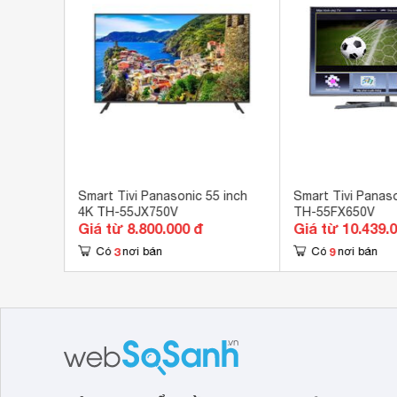
Điều khiển bằng giọng nói
Có 
Điều khiển tivi bằng điện thoại
Có 
Công nghệ hình ảnh
Côn
Tổng công suất loa
20
Số lượng loa
2 
Kích thước có chân, đặt bàn
123
5 inch 4K
Smart Tivi Panasonic 55 inch
Smart Tivi Panaso
4K TH-55JX750V
TH-55FX650V
Kích thước không chân, treo tường
123
Giá từ 8.800.000 đ
Giá từ 10.439.
3
9
Có
nơi bán
Có
nơi bán