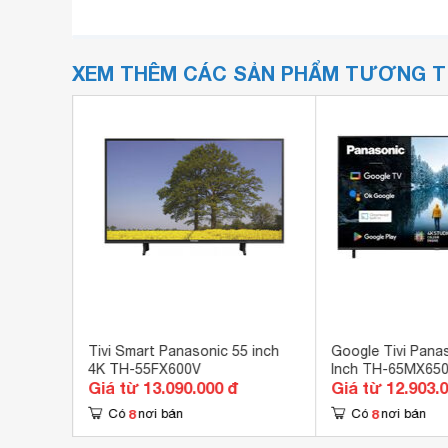
XEM THÊM CÁC SẢN PHẨM TƯƠNG 
0 inch 4K
Tivi Smart Panasonic 55 inch
Google Tivi Pana
4K TH-55FX600V
Inch TH-65MX65
Giá từ 13.090.000 đ
Giá từ 12.903.
8
8
Có
nơi bán
Có
nơi bán