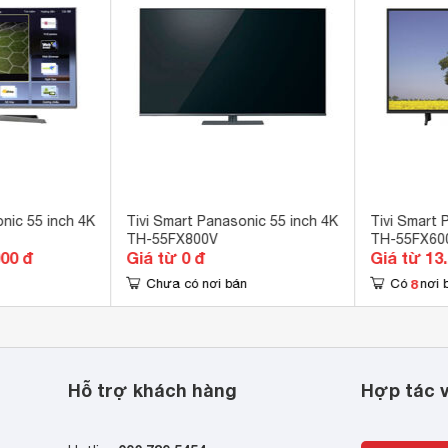
g nghệ chuẩn HDR 10 
W 
.5 x 78.9 x 27.3 cm
nic 55 inch 4K
Tivi Smart Panasonic 55 inch 4K
Tivi Smart 
TH-55FX800V
TH-55FX60
.5 x 72.4 x 9.1 cm
000 đ
Giá từ 0 đ
Giá từ 13
8
Chưa có nơi bán
Có
nơi 
Hỗ trợ khách hàng
Hợp tác v