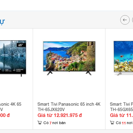
TỰ
sonic 4K 65
Smart Tivi Panasonic 65 inch 4K
Smart Tivi 
0V
TH-65JX620V
TH-65GX65
000 đ
Giá từ 12.921.975 đ
Giá từ 11
7
11
Có
nơi bán
Có
nơi