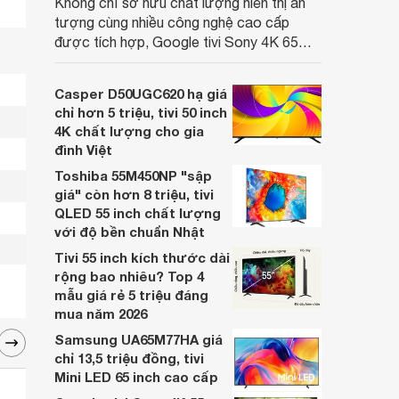
Không chỉ sở hữu chất lượng hiển thị ấn
tượng cùng nhiều công nghệ cao cấp
được tích hợp, Google tivi Sony 4K 65
inch K-65S20M2 hiện còn đang được
nhiều cửa hàng điện máy giảm giá sâu.
Casper D50UGC620 hạ giá
chỉ hơn 5 triệu, tivi 50 inch
4K chất lượng cho gia
đình Việt
Toshiba 55M450NP "sập
giá" còn hơn 8 triệu, tivi
QLED 55 inch chất lượng
với độ bền chuẩn Nhật
Tivi 55 inch kích thước dài
rộng bao nhiêu? Top 4
mẫu giá rẻ 5 triệu đáng
mua năm 2026
Samsung UA65M77HA giá
chỉ 13,5 triệu đồng, tivi
Mini LED 65 inch cao cấp