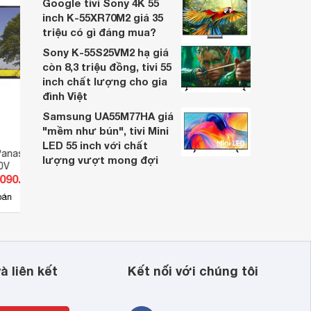
Google tivi Sony 4K 55
inch K-55XR70M2 giá 35
triệu có gì đáng mua?
Sony K-55S25VM2 hạ giá
còn 8,3 triệu đồng, tivi 55
inch chất lượng cho gia
đình Việt
Samsung UA55M77HA giá
"mềm như bún", tivi Mini
LED 55 inch với chất
Panasonic 55 inch 4K
Smart Tivi Panasonic 55 inch 4K
Smart
lượng vượt mong đợi
0V
TH-55GX655V
TH-5
.090.000 đ
Giá từ 10.300.000 đ
Giá 
8
bán
Có
nơi bán
Có
à liên kết
Kết nối với chúng tôi