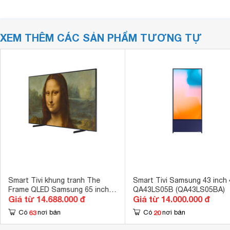
XEM THÊM CÁC SẢN PHẨM TƯƠNG TỰ
Smart Tivi khung tranh The
Smart Tivi Samsung 43 inch
Frame QLED Samsung 65 inch
QA43LS05B (QA43LS05BA)
Giá từ 14.688.000 đ
Giá từ 14.000.000 đ
4K QA65LS03B
63
20
Có
nơi bán
Có
nơi bán