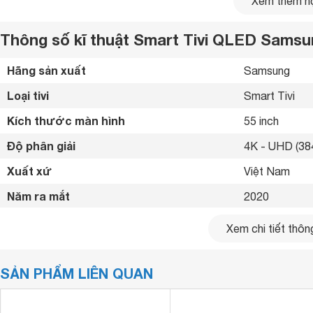
Xem thêm nộ
Thông số kĩ thuật Smart Tivi QLED Sams
Hãng sản xuất
Samsung 
Loại tivi
Smart Tivi 
Kích thước màn hình
55 inch
Độ phân giải
4K - UHD (384
Xuất xứ
Việt Nam 
Năm ra mắt
2020 
Bluetooth
Có (Loa, thiết 
Xem chi tiết thông
Kết nối internet
Cổng LAN, Wif
SẢN PHẨM LIÊN QUAN
Cổng HDMI
4 cổng 
USB
2 cổng 