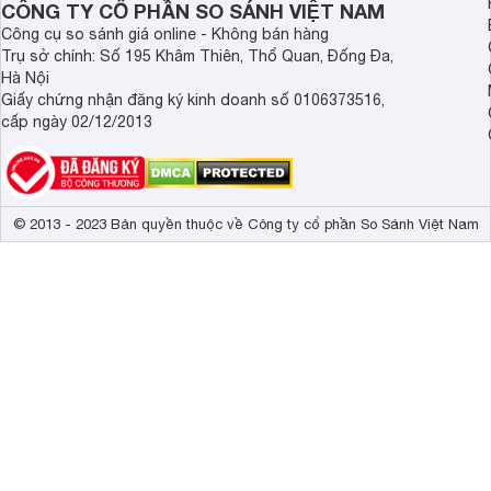
CÔNG TY CỔ PHẦN SO SÁNH VIỆT NAM
thị 100% dải 
Công nghệ hình ảnh
Clean View, A
Công cụ so sánh giá online - Không bán hàng
Plus, Góc nhì
Trụ sở chính: Số 195 Khâm Thiên, Thổ Quan, Đống Đa,
Real Game Enh
Hà Nội
phim Film mod
Giấy chứng nhận đăng ký kinh doanh số 0106373516,
cấp ngày 02/12/2013
Tần số quét thực
200 Hz 
Dolby Digital
Công nghệ âm thanh
AVA, Cải thiệ
© 2013 - 2023 Bản quyền thuộc về Công ty cổ phần So Sánh Việt Nam
Tổng công suất loa
20W + 20W 
Kích thước có chân, đặt bàn
123.5 x 75.34
Trọng lượng có chân
19.4 kg
Kích thước không chân, treo tường
123.5 x 70.63
Trọng lượng không có chân
19.2 kg