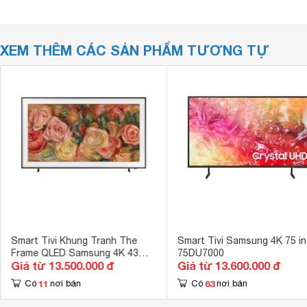
XEM THÊM CÁC SẢN PHẨM TƯƠNG TỰ
Smart Tivi Khung Tranh The
Smart Tivi Samsung 4K 75 i
Frame QLED Samsung 4K 43
75DU7000
Giá từ 13.500.000 đ
Giá từ 13.600.000 đ
inch QA43LS03D
11
63
Có
nơi bán
Có
nơi bán