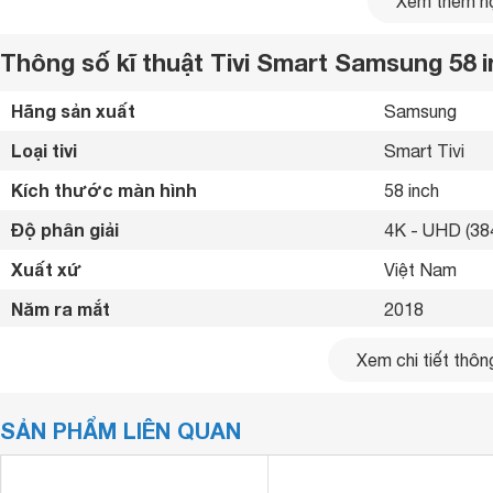
Xem thêm nộ
Thông số kĩ thuật Tivi Smart Samsung 58
Hãng sản xuất
Samsung 
Loại tivi
Smart Tivi 
Kích thước màn hình
58 inch
Độ phân giải
4K - UHD (384
Xuất xứ
Việt Nam 
Năm ra mắt
2018 
Kết nối internet
Cổng LAN, Wif
Xem chi tiết thông
Cổng HDMI
Công nghệ UHD 4K đi kèm công nghệ HDR cho hình ả
3 cổng 
SẢN PHẨM LIÊN QUAN
USB
Tivi Samsung 4K
58 inch UA58NU7103
2 cổng 
được trang bị côn
Full HD kết hợp công nghệ HDR mang đến hình ảnh rõ nét vư
Cổng xuất âm thanh
Cổng Optical 
đẹp như xem phim tại nhà.