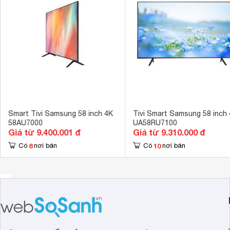
Cổng AV
Có cổng Comp
Hệ điều hành, giao diện
Tizen OS 
Ứng dụng có sẵn
Youtube, Netf
Tích hợp đầu thu kỹ thuật số
DVB-T2 
Kết nối không dây với điện thoại, máy
Screen Mirror
tính bảng
Remote thông minh
Không dùng đ
Smart Tivi Samsung 58 inch 4K
Tivi Smart Samsung 58 inch
58AU7000
UA58RU7100
Kết nối Bàn phím, chuột
Có thể kết nối
Giá từ 9.400.001 đ
Giá từ 9.310.000 đ
Công nghệ hình ảnh
8
10
Có
nơi bán
Có
nơi bán
Mega Contras
Tần số quét thực
100 Hz 
Công nghệ âm thanh
Dolby Digital 
Tổng công suất loa
20 W 
Kích thước có chân, đặt bàn
130.6 x 82.9 