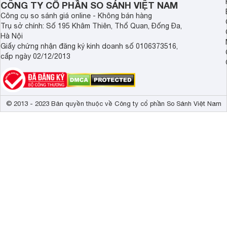
CÔNG TY CỔ PHẦN SO SÁNH VIỆT NAM
Trọng lượng có chân
18.6 kg
Công cụ so sánh giá online - Không bán hàng
Trụ sở chính: Số 195 Khâm Thiên, Thổ Quan, Đống Đa,
Kích thước không chân, treo tường
130.6 x 75.9 
Hà Nội
Trọng lượng không có chân
18.3 kg
Giấy chứng nhận đăng ký kinh doanh số 0106373516,
cấp ngày 02/12/2013
Công suất
200 W
© 2013 - 2023 Bản quyền thuộc về Công ty cổ phần So Sánh Việt Nam
Công nghệ PurColor mang lại hình ảnh sống động, r