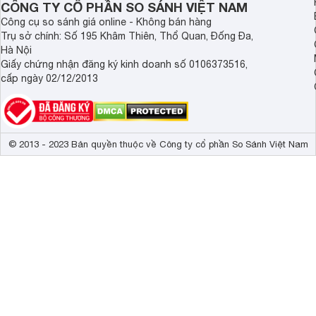
CÔNG TY CỔ PHẦN SO SÁNH VIỆT NAM
Công nghệ âm thanh
Q-Symphony, 
Công cụ so sánh giá online - Không bán hàng
Trụ sở chính: Số 195 Khâm Thiên, Thổ Quan, Đống Đa,
Tổng công suất loa
20W 
Hà Nội
Giấy chứng nhận đăng ký kinh doanh số 0106373516,
Kích thước có chân, đặt bàn
96.39 x 62.78
cấp ngày 02/12/2013
Trọng lượng có chân
8.3 kg
Kích thước không chân, treo tường
96.39 x 55.89
Trọng lượng không có chân
8.1 kg
© 2013 - 2023 Bản quyền thuộc về Công ty cổ phần So Sánh Việt Nam
Màn hình của smart
tivi Samsung
43 inch UA43AU7000 sở h
Xcelerator giúp bổ sung khung hình vào nội dung gốc, tă