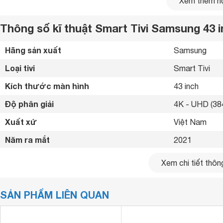
Xem thêm nộ
Thông số kĩ thuật Smart Tivi Samsung 43
Hãng sản xuất
Samsung 
Loại tivi
Smart Tivi 
Kích thước màn hình
43 inch
Độ phân giải
4K - UHD (384
Xuất xứ
Việt Nam 
Năm ra mắt
2021 
Bluetooth
Có (Loa, chuộ
Xem chi tiết thông
Cùng với đó, công nghệ Dynamic Crystal Color với hơn 1 tỷ
Kết nối internet
Cổng LAN, Wif
trong từng khung hình. Công nghệ PurColor giúp tăng cườn
SẢN PHẨM LIÊN QUAN
Cổng HDMI
cận thực tế nhất.
3 cổng 
USB
Tivi 4K Samsung
UA43AU7000
còn được ông nghệ Contras
1 cổng 
cách phủ nhiều lớp sáng tối trên màn, giúp khung hình số