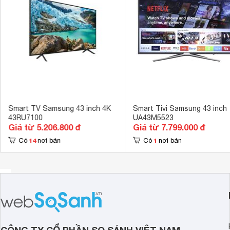
Cổng xuất âm thanh
Cổng Optical 
Cổng AV
Có cổng Com
Hệ điều hành, giao diện
Tizen OS 
Ứng dụng có sẵn
Youtube, Netf
Tích hợp đầu thu kỹ thuật số
DVB-T2 
Kết nối không dây với điện thoại, máy
Screen Mirror
tính bảng
Smart TV Samsung 43 inch 4K
Smart Tivi Samsung 43 inch
43RU7100
UA43M5523
Remote thông minh
Remote đa nh
Giá từ 5.206.800 đ
Giá từ 7.799.000 đ
Kết nối Bàn phím, chuột
14
1
Có
nơi bán
Có
nơi bán
Có thể kết nối
Tính năng khác
Tìm kiếm giọng
Micro Dimming
Công nghệ hình ảnh
tương phản - 
Công nghệ âm thanh
Dolby Digital 
Kích thước có chân, đặt bàn
97.99 x 59.66