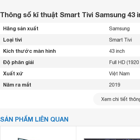
Thông số kĩ thuật Smart Tivi Samsung 43
Hãng sản xuất
Samsung 
Loại tivi
Smart Tivi 
Kích thước màn hình
43 inch
Độ phân giải
Full HD (1920 
Xuất xứ
Việt Nam 
Năm ra mắt
2019 
Bluetooth
Có (Loa, chuộ
Xem chi tiết thông
Kết nối internet
Có 
SẢN PHẨM LIÊN QUAN
Cổng HDMI
2 cổng 
USB
1 cổng 