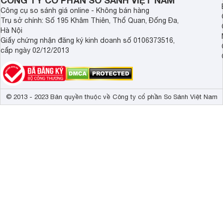
CÔNG TY CỔ PHẦN SO SÁNH VIỆT NAM
Công cụ so sánh giá online - Không bán hàng
Trọng lượng có chân
8.2 kg
Trụ sở chính: Số 195 Khâm Thiên, Thổ Quan, Đống Đa,
Hà Nội
Kích thước không chân, treo tường
97.99 x 56.4 
Giấy chứng nhận đăng ký kinh doanh số 0106373516,
Trọng lượng không có chân
8 kg
cấp ngày 02/12/2013
© 2013 - 2023 Bản quyền thuộc về Công ty cổ phần So Sánh Việt Nam