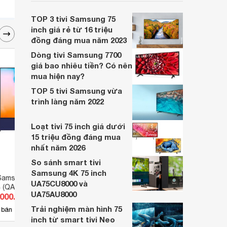
chọn vừa chất lượng, vừa có mức chi phí
hợp lý rất đáng cân nhắc trên thị trường
TOP 3 tivi Samsung 75
hiện nay.
inch giá rẻ từ 16 triệu
đồng đáng mua năm 2023
Dòng tivi Samsung 7700
giá bao nhiêu tiền? Có nên
mua hiện nay?
TOP 5 tivi Samsung vừa
trình làng năm 2022
Loạt tivi 75 inch giá dưới
15 triệu đồng đáng mua
nhất năm 2026
So sánh smart tivi
Samsung 4K 75 inch
Samsung 43 inch 4K
Tivi Smart Samsung 70 inch 4K
Smart
UA75CU8000 và
 (QA43LS05BA)
UA70RU7200
75DU
UA75AU8000
.000.000 đ
Giá từ 16.800.000 đ
Giá 
Trải nghiệm màn hình 75
12
 bán
Có
nơi bán
Có
inch từ smart tivi Neo