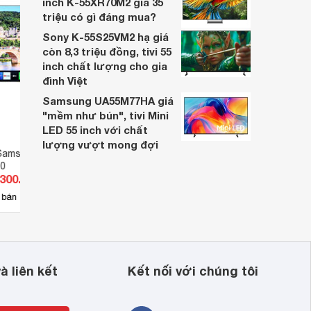
inch K-55XR70M2 giá 35
triệu có gì đáng mua?
Sony K-55S25VM2 hạ giá
còn 8,3 triệu đồng, tivi 55
inch chất lượng cho gia
đình Việt
Samsung UA55M77HA giá
"mềm như bún", tivi Mini
LED 55 inch với chất
lượng vượt mong đợi
Samsung 75 inch 4K
Smart Tivi Samsung 4K 75 inch
Smart
0
UA75U8500F
75AU
.300.000 đ
Giá từ 10.000.000 đ
Giá 
136
 bán
Có
nơi bán
Có
à liên kết
Kết nối với chúng tôi