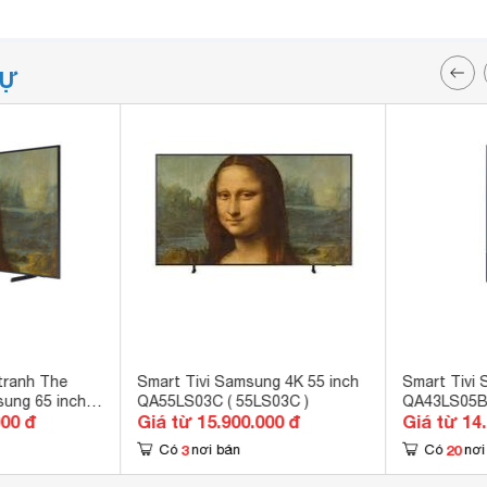
TỰ
tranh The
Smart Tivi Samsung 4K 55 inch
Smart Tivi 
ung 65 inch
QA55LS03C ( 55LS03C )
QA43LS05B
000 đ
Giá từ 15.900.000 đ
Giá từ 14
3
20
Có
nơi bán
Có
nơi