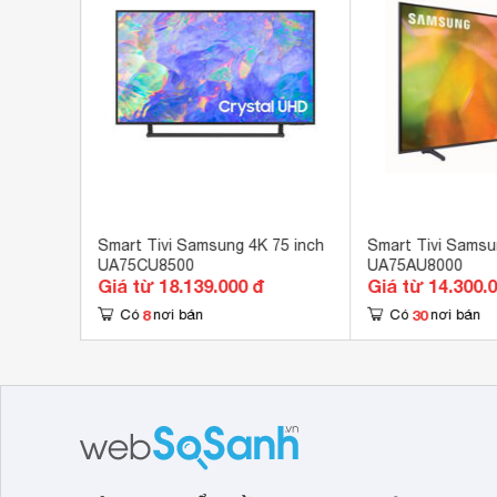
USB
2 c
Cổng xuất âm thanh
1 c
Hệ điều hành, giao diện
Tiz
Clip
FPT 
Gala
MP3
Ứng dụng có sẵn
Netfl
Nhac
75 inch
Smart Tivi Samsung 4K 75 inch
Smart Tivi Samsu
UA75CU8500
UA75AU8000
POP
Giá từ 18.139.000 đ
Giá từ 14.300.
Spo
8
30
Có
nơi bán
Có
nơi bán
Tích hợp đầu thu kỹ thuật số
DV
Kết nối không dây với điện thoại, máy
Scr
tính bảng
Remote thông minh
One
Kết nối Bàn phím, chuột
Có 