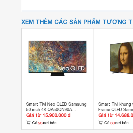
XEM THÊM CÁC SẢN PHẨM TƯƠNG 
 The
Smart Tivi Neo QLED Samsung
Smart Tivi khung 
0 inch
50 inch 4K QA50QN90A
Frame QLED Sams
Giá từ 15.900.000 đ
Giá từ 14.688.
(50QN90A)
4K QA65LS03B
26
63
Có
nơi bán
Có
nơi bán