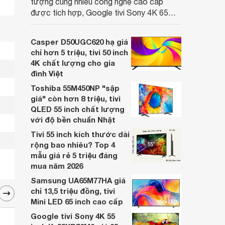
tượng cùng nhiều công nghệ cao cấp
được tích hợp, Google tivi Sony 4K 65
inch K-65S20M2 hiện còn đang được
nhiều cửa hàng điện máy giảm giá sâu.
Casper D50UGC620 hạ giá
chỉ hơn 5 triệu, tivi 50 inch
4K chất lượng cho gia
đình Việt
Toshiba 55M450NP "sập
giá" còn hơn 8 triệu, tivi
QLED 55 inch chất lượng
với độ bền chuẩn Nhật
Tivi 55 inch kích thước dài
rộng bao nhiêu? Top 4
mẫu giá rẻ 5 triệu đáng
mua năm 2026
Samsung UA65M77HA giá
chỉ 13,5 triệu đồng, tivi
Mini LED 65 inch cao cấp
Google tivi Sony 4K 55