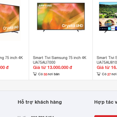
ổng 
ổng Optical (Digital Audio), 1 cổng eARC (ARC) 
en OS 6.0 
 TV

Play

xy Play (Fim+)

 Zing

ix

cuatui

ng 75 inch 4K
Smart Tivi Samsung 75 inch 4K
Smart Tivi 
UA75AU7000
UA75AU810
S Kids

000 đ
Giá từ 13.000.000 đ
Giá từ 16
tify 
55
27
Có
nơi bán
Có
nơi
B-T2C 
een Mirroring 
Hỗ trợ khách hàng
Hợp tác v
 Remote sạc qua USB C & ánh sáng 