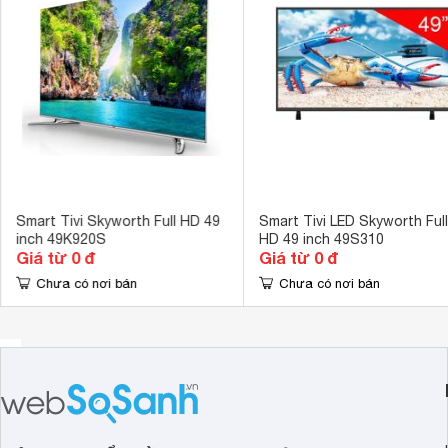
Cổng xuất âm thanh
Cổng Optical (
Cổng AV
Cổng Compon
Hệ điều hành, giao diện
Android OS 
Ứng dụng có sẵn
YouTube, Trìn
Tích hợp đầu thu kỹ thuật số
DVB-T2 
Kết nối không dây với điện thoại, máy
Có 
tính bảng
Smart Tivi Skyworth Full HD 49
Smart Tivi LED Skyworth Full
inch 49K920S
HD 49 inch 49S310
Remote thông minh
Có 
Giá từ 0 đ
Giá từ 0 đ
Kết nối Bàn phím, chuột
Chưa có nơi bán
Chưa có nơi bán
Có 
Công nghệ hình ảnh
Tấm nền IPS, 
Tần số quét thực
200 Hz 
Công nghệ âm thanh
Dolby Digital 
Tổng công suất loa
16 W 