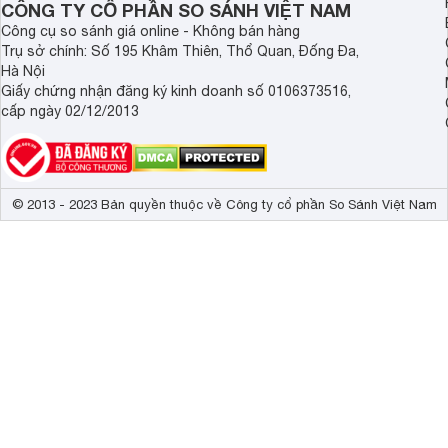
CÔNG TY CỔ PHẦN SO SÁNH VIỆT NAM
Kích thước có chân, đặt bàn
1107 x 250 x
Công cụ so sánh giá online - Không bán hàng
Trụ sở chính: Số 195 Khâm Thiên, Thổ Quan, Đống Đa,
Trọng lượng có chân
15.7 kg
Tích hợp lọc nhiễu 3D
Hà Nội
Kích thước không chân, treo tường
1107 x 95 x 
Giấy chứng nhận đăng ký kinh doanh số 0106373516,
cấp ngày 02/12/2013
Trọng lượng không có chân
12.2 kg
© 2013 - 2023 Bản quyền thuộc về Công ty cổ phần So Sánh Việt Nam