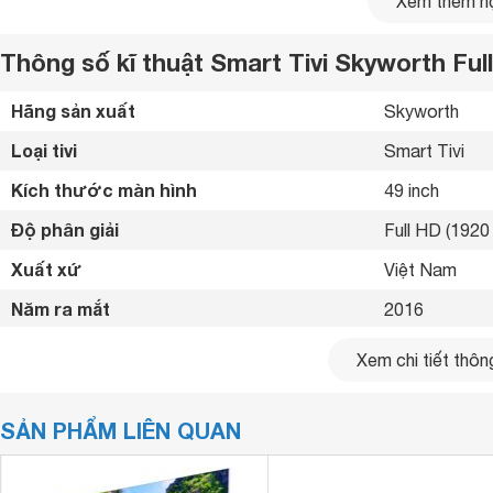
Xem thêm nộ
Thông số kĩ thuật Smart Tivi Skyworth Ful
Hãng sản xuất
Skyworth 
Công nghệ chip xử lý bốn nhân X4
Loại tivi
Smart Tivi 
Kích thước màn hình
49 inch
Độ phân giải
Full HD (1920 
Xuất xứ
Việt Nam 
Năm ra mắt
2016 
Bluetooth
Không 
Xem chi tiết thông
Kết nối internet
Wifi, Cổng LA
SẢN PHẨM LIÊN QUAN
Cổng HDMI
3 cổng 
USB
2 cổng 