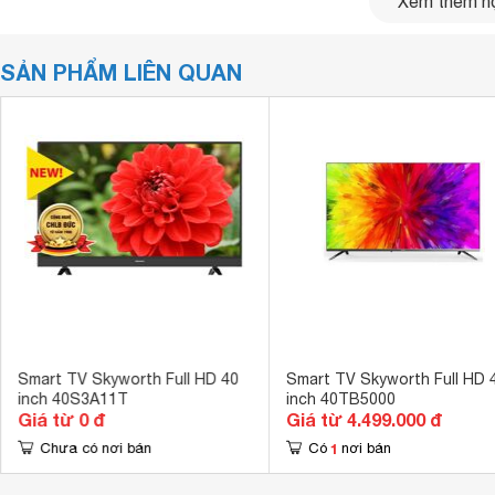
Xem thêm nộ
SẢN PHẨM LIÊN QUAN
Smart TV Skyworth Full HD 40
Smart TV Skyworth Full HD 
inch 40S3A11T
inch 40TB5000
Giá từ 0 đ
Giá từ 4.499.000 đ
1
Chưa có nơi bán
Có
nơi bán