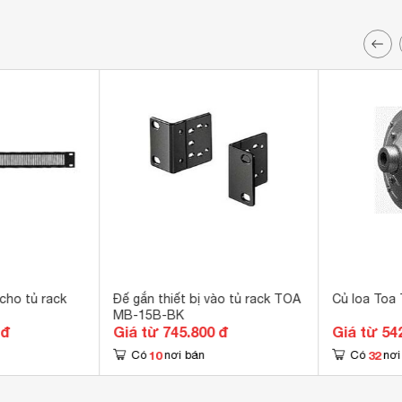
cho tủ rack
Đế gắn thiết bị vào tủ rack TOA
Củ loa Toa
MB-15B-BK
 đ
Giá từ 745.800 đ
Giá từ 54
10
32
Có
nơi bán
Có
nơi