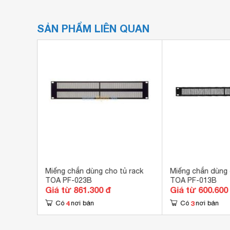
SẢN PHẨM LIÊN QUAN
-001T
Miếng chắn dùng cho tủ rack
Miếng chắn dùng 
TOA PF-023B
TOA PF-013B
Giá từ 861.300 đ
Giá từ 600.600
4
3
Có
nơi bán
Có
nơi bán