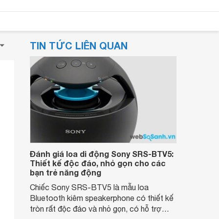
TIN TỨC LIÊN QUAN
Đánh giá loa di động Sony SRS-BTV5:
Thiết kế độc đáo, nhỏ gọn cho các
bạn trẻ năng động
Chiếc Sony SRS-BTV5 là mẫu loa
Bluetooth kiêm speakerphone có thiết kế
tròn rất độc đáo và nhỏ gọn, có hỗ trợ