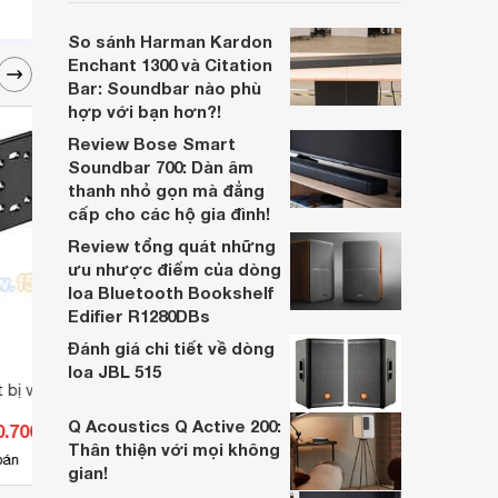
NFC. Tuy nhiên, chất âm của chiếc loa này
có lẽ sẽ không làm hài lòng nhiều người
So sánh Harman Kardon
muốn có âm lượng lớn ở một loa di động.
Enchant 1300 và Citation
Bar: Soundbar nào phù
hợp với bạn hơn?!
Review Bose Smart
Soundbar 700: Dàn âm
thanh nhỏ gọn mà đẳng
cấp cho các hộ gia đình!
Review tổng quát những
ưu nhược điểm của dòng
loa Bluetooth Bookshelf
Edifier R1280DBs
Đánh giá chi tiết về dòng
loa JBL 515
t bị vào tủ rack TOA
Cáp chuyển đổi HDMI to DVI
Andro
12m HD106 chính hãng Ugreen
Q Acoustics Q Active 200:
0.700 đ
Giá từ 499.400 đ
Giá 
UG-10165
Thân thiện với mọi không
12
bán
Có
nơi bán
Có
gian!