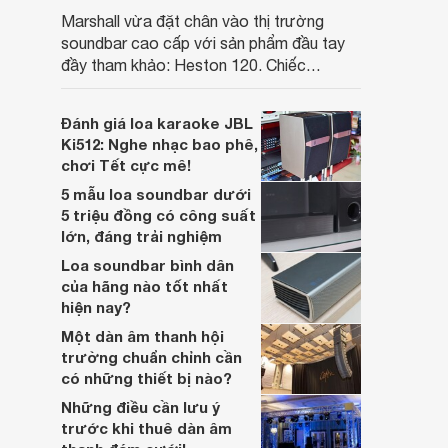
Marshall vừa đặt chân vào thị trường
soundbar cao cấp với sản phẩm đầu tay
đầy tham khảo: Heston 120. Chiếc
soundbar này không chỉ có kích thước
lớn, kết nối đa dạng, mà còn ghi điểm nhờ
Đánh giá loa karaoke JBL
“chất Marshall” cùng cấu trúc âm thanh
Ki512: Nghe nhạc bao phê,
5.1.2 đầy hứa hẹn.
chơi Tết cực mê!
5 mẫu loa soundbar dưới
5 triệu đồng có công suất
lớn, đáng trải nghiệm
Loa soundbar bình dân
của hãng nào tốt nhất
hiện nay?
Một dàn âm thanh hội
trường chuẩn chỉnh cần
có những thiết bị nào?
Những điều cần lưu ý
trước khi thuê dàn âm