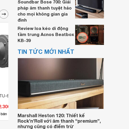
Soundbar Bose 700: Giải
pháp âm thanh tuyệt hảo
cho mọi không gian gia
đình
Review loa kéo di động
tầm trung Acnos Beatbox
KB-39
TIN TỨC MỚI NHẤT
 TU-651
Củ loa Toa TU-631
Tủ Ra
2.300 đ
Giá từ 498.300 đ
Giá 
28
 bán
Có
nơi bán
Có
Marshall Heston 120: Thiết kế
Rock’n’Roll với âm thanh “premium”,
nhưng cũng có điểm trừ