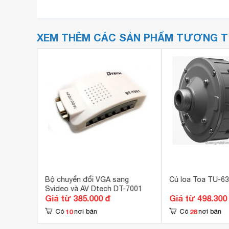
XEM THÊM CÁC SẢN PHẨM TƯƠNG 
ndking
Bộ chuyển đổi VGA sang
Củ loa Toa TU-6
Svideo và AV Dtech DT-7001
Giá từ 385.000 đ
Giá từ 498.300
10
28
Có
nơi bán
Có
nơi bán