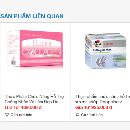
SẢN PHẨM LIÊN QUAN
Thực Phẩm Chức Năng Hỗ Trợ
Thực phẩm chức năng hỗ tr
Chống Nhăn Và Làm Đẹp Da
xương khớp Doppelherz
Giá từ 469.000 đ
Giá từ 935.000 đ
VitaminMart Super Collagen
Collagen Max 10 ống
(Hộp 100g)
1
1
Có
nơi bán
Có
nơi bán