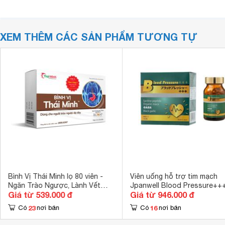
XEM THÊM CÁC SẢN PHẨM TƯƠNG TỰ
Bình Vị Thái Minh lọ 80 viên -
Viên uống hỗ trợ tim mạch
Ngăn Trào Ngược, Lành Vết
Jpanwell Blood Pressure++
Giá từ 539.000 đ
Giá từ 946.000 đ
Loét Dạ Dày
viên
23
16
Có
nơi bán
Có
nơi bán