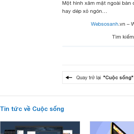
Một hình xăm mặt ngoài bàn c
hay dép xỏ ngón…
Websosanh
.vn – 
Tìm kiế
"Cuộc sống"
Quay trở lại
Tin tức về Cuộc sống