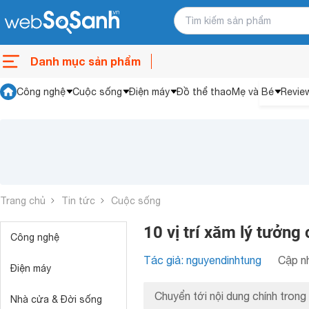
Danh mục sản phẩm
Công nghệ
Cuộc sống
Điện máy
Đồ thể thao
Mẹ và Bé
Revie
Trang chủ
Tin tức
Cuộc sống
10 vị trí xăm lý tưởn
Công nghệ
Tác giả: nguyendinhtung
Cập nh
Điện máy
Chuyển tới nội dung chính trong 
Nhà cửa & Đời sống